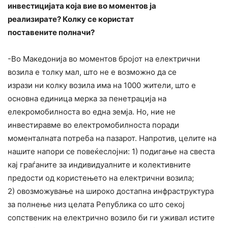
инвестицијата која вие во моментов ја
реализирате? Колку се користат
поставените полначи?
-Во Македонија во моментов бројот на електрични
возила е толку мал, што не е возможно да се
изрази ни колку возила има на 1000 жители, што е
основна единица мерка за пенетрација на
елекромобилноста во една земја. Но, ние не
инвестиравме во електромобилноста поради
моменталната потреба на пазарот. Напротив, целите на
нашите напори се повеќеслојни: 1) подигање на свеста
кај граѓаните за индивидуалните и колективните
предости од користењето на електрични возила;
2) овозможување на широко достапна инфраструктура
за полнење низ целата Република со што секој
сопственик на електрично возило би ги уживал истите