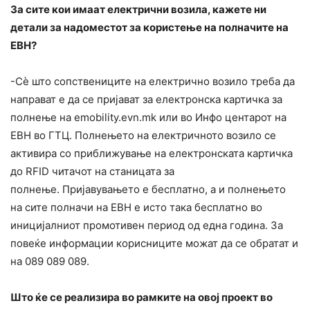
За сите кои имаат електрични возила, кажете ни
детали за надоместот за користење на полначите на
ЕВН?
-Сѐ што сопствениците на електрично возило треба да
направат е да се пријават за електронска картичка за
полнење на emobility.evn.mk или во Инфо центарот на
ЕВН во ГТЦ. Полнењето на електричното возило се
активира со приближување на електронската картичка
до RFID читачот на станицата за
полнење. Пријавувањето е бесплатно, а и полнењето
на сите полначи на ЕВН е исто така бесплатно во
иницијалниот промотивен период од една година. За
повеќе информации корисниците можат да се обратат и
на 089 089 089.
Што ќе се реализира во рамките на овој проект во