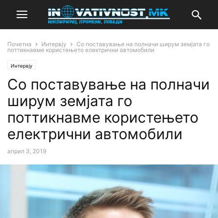
Почетна
Интервју
Со поставување на полначи ширум земјата го
поттикнавме користењето електрични автомобили
Интервју
Со поставување на полначи
ширум земјата го
поттикнавме користењето
електрични автомобили
април 3, 2019