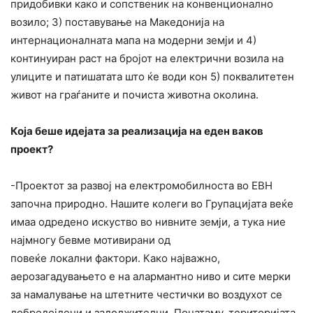
придобивки како и сопственик на конвенционално
возило; 3) поставување на Македонија на
интернационалната мапа на модерни земји и 4)
континуиран раст на бројот на електрични возила на
улиците и патишатата што ќе води кон 5) поквалитетен
живот на граѓаните и почиста животна околина.
Која беше идејата за реализација на еден ваков
проект?
-Проектот за развој на електромобилноста во ЕВН
започна природно. Нашите колеги во Групацијата веќе
имаа одредено искуство во нивните земји, а тука ние
најмногу бевме мотивирани од
повеќе локални фактори. Како најважно,
аерозагадувањето е на алармантно ниво и сите мерки
за намалување на штетните честички во воздухот се
добредојдени и задолжителни. Понатаму, територијата