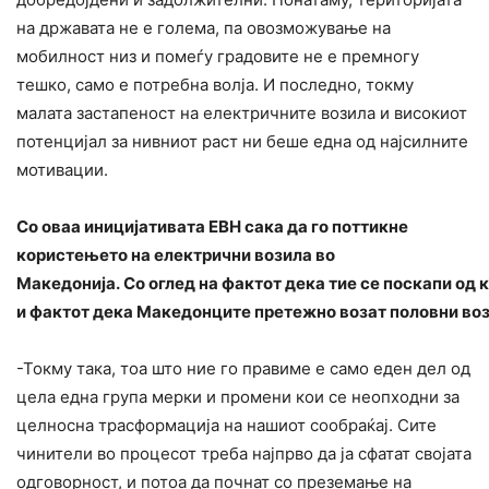
на државата не е голема, па овозможување на
мобилност низ и помеѓу градовите не е премногу
тешко, само е потребна волја. И последно, токму
малата застапеност на електричните возила и високиот
потенцијал за нивниот раст ни беше една од најсилните
мотивации.
Со оваа иницијативата ЕВН сака да го поттикне
користењето на електрични возила во
Македонија. Со оглед на фактот дека тие се поскапи од
и фактот дека Македонците претежно возат половни воз
-Токму така, тоа што ние го правиме е само еден дел од
цела една група мерки и промени кои се неопходни за
целносна трасформација на нашиот сообраќај. Сите
чинители во процесот треба најпрво да ја сфатат својата
одговорност, и потоа да почнат со преземање на