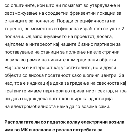
со општините, кои што ни помагаат во утврдување и
овозможување на соодветни фреквентни локации за
станиците за полнење. Поради специфичноста на
теренот, во моментов во финална изработка се уште 2
полначи. Од започнувањето на проектот, досега,
најголем е интересот кај нашите бизнис партнери за
поставување на станици за полнење на електрични
возила во рамки на нивните комерцијални објекти.
Најголем е интересот кај угостителите, но и други
објекти со висока посетеност како шопинг центри. За
нас, тоа е индикација дека за градење на свесноста кај
граѓаните имаме партнери во приватниот сектор, и тоа
ни дава надеж дека патот кон широка адаптација
на електромобилноста нема да го возиме сами.
Располагате ли со податок колку електрични возила
има во МК и колкава е реално потребата за