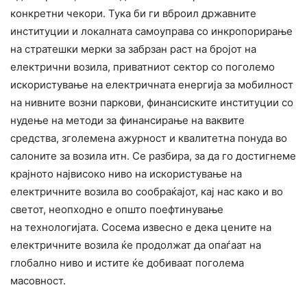
конкретни чекори. Тука би ги вброил државните
институции и локалната самоуправа со инкропорирање
на стратешки мерки за забрзан раст на бројот на
електрични возила, приватниот сектор со поголемо
искористување на електричната енергија за мобилност
на нивните возни паркови, финансиските институции со
нудење на методи за финансирање на ваквите
средства, зголемена ажурност и квалитетна понуда во
салоните за возила итн. Се разбира, за да го достигнеме
крајното највисоко ниво на искористување на
електричните возила во сообраќајот, кај нас како и во
светот, неопходно е општо поефтинување
на технологијата. Сосема извесно е дека цените на
електричните возила ќе продолжат да опаѓаат на
глобално ниво и истите ќе добиваат поголема
масовност.