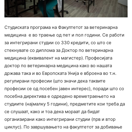
Студиската програма на Факултетот за ветеринарна
медицина е во траење од пет и пол години. Се работи
за интегрирани студии со 330 кредити, со што се
стекнувате со диплома за Доктор по ветеринарна
медицина (еквивалент на магистер). Професијата
доктор по ветеринарна медицина како во нашата
држава така и во Европската Унија е вброена во т.н.
регулирани професии (што значи дека таквите
професии се од посебен јавен интерес), поради што со
посебна директива е одредено времетраењето на
студиите (најмалку 5 години), предметите кои треба да
се слушаат, како и тоа дека мораат да бидат
организирани како интегрирани студии (прв и втор
циклус). По завршувањето на факултетот за добивање