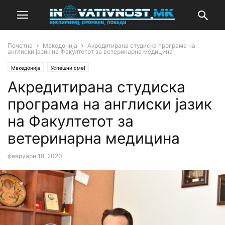
Почетна
Македонија
Акредитирана студиска програма на
англиски јазик на Факултетот за ветеринарна медицина
Македонија
Успешни сме!
Акредитирана студиска
програма на англиски јазик
на Факултетот за
ветеринарна медицина
февруари 18, 2020