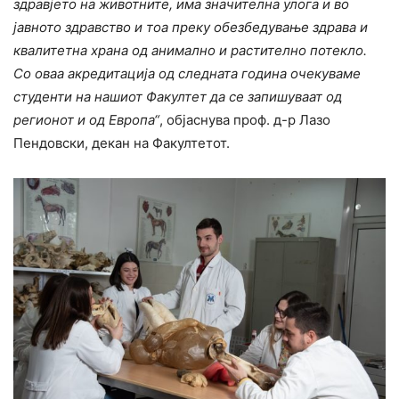
здравјето на животните, има значителна улога и во
јавното здравство и тоа преку обезбедување здрава и
квалитетна храна од анимално и растително потекло.
Со оваа акредитација од следната година очекуваме
студенти на нашиот Факултет да се запишуваат од
регионот и од Европа“
, објаснува проф. д-р Лазо
Пендовски, декан на Факултетот.