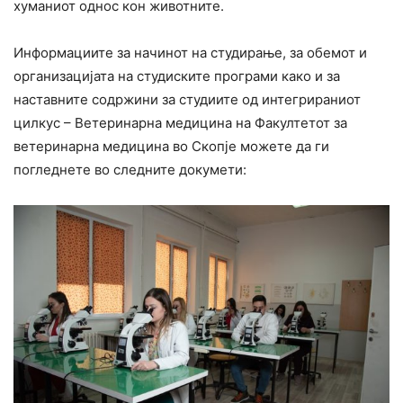
хуманиот однос кон животните.
Информациите за начинот на студирање, за обемот и
организацијата на студиските програми како и за
наставните содржини за студиите од интегрираниот
цилкус – Ветеринарна медицина на Факултетот за
ветеринарна медицина во Скопје можете да ги
погледнете во следните докумети: