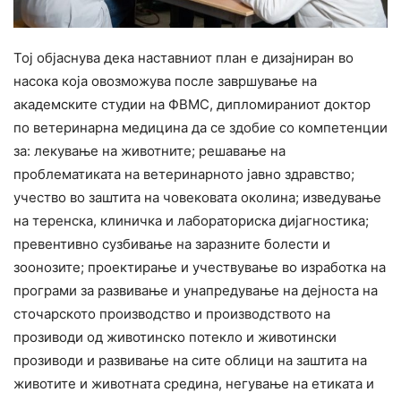
Тој објаснува дека наставниот план е дизајниран во
насока која овозможува после завршување на
академските студии на ФВМС, дипломираниот доктор
по ветеринарна медицина да се здобие со компетенции
за: лекување на животните; решавање на
проблематиката на ветеринарното јавно здравство;
учество во заштита на човековата околина; изведување
на теренска, клиничка и лабораториска дијагностика;
превентивно сузбивање на заразните болести и
зоонозите; проектирање и учествување во изработка на
програми за развивање и унапредување на дејноста на
сточарското производство и производството на
прозиводи од животинско потекло и животински
прозиводи и развивање на сите облици на заштита на
животите и животната средина, негување на етиката и