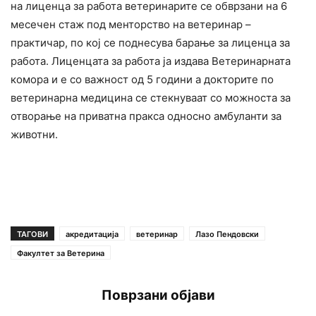
на лиценца за работа ветеринарите се обврзани на 6
месечен стаж под менторство на ветеринар –
практичар, по кој се поднесува барање за лиценца за
работа. Лиценцата за работа ја издава Ветеринарната
комора и е со важност од 5 години а докторите по
ветеринарна медицина се стекнуваат со можноста за
отворање на приватна пракса односно амбуланти за
животни.
ТАГОВИ
акредитација
ветеринар
Лазо Пендовски
Факултет за Ветерина
Поврзани објави