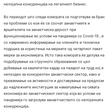
нелојална конкуренција на легалниот бизнис.
Во периодот што следи комората се подготвува за бран
на проблеми со кои ќе се соочат занаетчиите и
вршителите на занаетчиска дејност при
функционирање во услови на пандемија со Covid-19 , и
со навремено информирање на членките и техничка
подршка за користење на мерките од четвртиот пакет
мерки за економијата. Исто така комората ќе делува на
подобрување на стручното образование со цел
добивање на квалитетен кадар на пазарот на труд кој е
непходен за конкурентен занаетчиски сектор, како и
превземање на активности и доставување на предлози
до надлежните институции за намалување на сивата
економија во занаетчискиот сектор која во услови на
пандемија го загрозува занаетчиството со нелојалната
конкуренција.