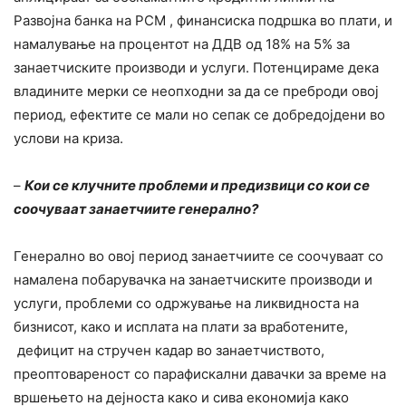
Развојна банка на РСМ , финансиска подршка во плати, и
намалување на процентот на ДДВ од 18% на 5% за
занаетчиските производи и услуги. Потенцираме дека
владините мерки се неопходни за да се преброди овој
период, ефектите се мали но сепак се добредојдени во
услови на криза.
–
Кои се клучните проблеми и предизвици со кои се
соочуваат занаетчиите генерално?
Генерално во овој период занаетчиите се соочуваат со
намалена побарувачка на занаетчиските производи и
услуги, проблеми со одржување на ликвидноста на
бизнисот, како и исплата на плати за вработените,
дефицит на стручен кадар во занаетчиството,
преоптовареност со парафискални давачки за време на
вршењето на дејноста како и сива економија како