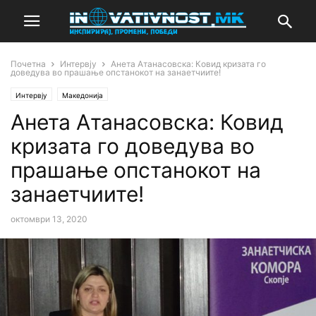
Почетна
Интервју
Анета Атанасовска: Ковид кризата го
доведува во прашање опстанокот на занаетчиите!
Интервју
Македонија
Анета Атанасовска: Ковид
кризата го доведува во
прашање опстанокот на
занаетчиите!
октомври 13, 2020