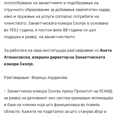
оспособување на занаетчиите и подобрување на
стручното образование за добивање квалитетен кадар,
како и пружање на услуги согласно потребите на
членството. Занаетчиската комора Скопје е основана
во 1932 година, и постои веќе 88 години со цел
подршка и развој на занаетчиството.
За работата на оваа институција разговаравме со
Анета
Атанасовска, извршен директор на Занаетчиската
комора Скопје.
Разговараше- Верица Јорданова
– Занаетчиска комора Скопје преку Проектот на УСАИД
за развој на деловниот еко систем креираше апликација
и база на членки која што функционира во повеќе
области. Кажете ни подетално за што станува збор и