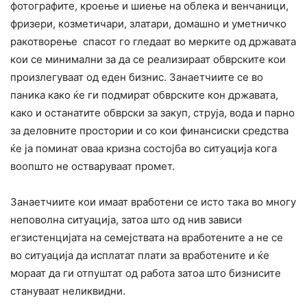
фотографите, кроење и шиење на облека и венчаници,
фризери, козметичари, златари, домашно и уметничко
ракотворење спасот го гледаат во мерките од државата
кои се минимални за да се реализираат обврските кои
произлегуваат од еден бизнис. Занаетчиите се во
паника како ќе ги подмират обврските кон државата,
како и останатите обврски за закуп, струја, вода и парно
за деловните простории и со кои финансиски средства
ќе ја поминат оваа кризна состојба во ситуација кога
воопшто не остваруваат промет.
Занаетчиите кои имаат вработени се исто така во многу
неповолна ситуација, затоа што од нив зависи
егзистенцијата на семејствата на вработените а не се
во ситуација да исплатат плати за вработените и ќе
мораат да ги отпуштат од работа затоа што бизнисите
стануваат неликвидни.