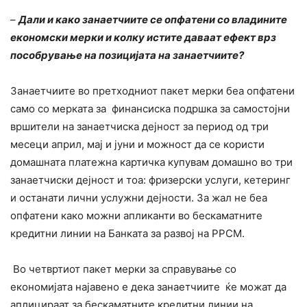
–
Дали и како занаетчиите се опфатени со владините
економски мерки и колку истите даваат ефект врз
пособрување на позицијата на занаетчиите?
Занаетчиите во претходниот пакет мерки беа опфатени
само со мерката за финансиска подршка за самостојни
вршители на занаетчиска дејност за период од три
месеци април, мај и јуни и можност да се користи
домашната платежна картичка купувам домашно во три
занаетчиски дејност и тоа: фризерски услуги, кетеринг
и останати лични услужни дејности. За жал не беа
опфатени како можни апликанти во бескаматните
кредитни линии на Банката за развој на РРСМ.
Во четвртиот пакет мерки за справување со
економијата најавено е дека занаетчиите ќе можат да
аплицираат за бескаматните кредитни линии на