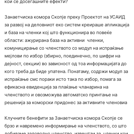
кои се досегашните ефекти?
Занаетчиска комора Скопје преку Проектот на УСАИД
за развој на деловниот еко систем креираше апликација
и база на членки кој што функционира во повеќе
области: ажурирана база на активни членки,
комуницирање со членството со модул на испраќање
мејлови по избор (збирно, поединечно, по шифри на
дејност, секции) во зависност од тоа информацијата до
кого треба да биде упатена. Понатаму, содржи модул за
испраќање смс пораки исто така по избор, помага за
ефикасна евиденција за плаќање чланарина на
членството и овозможува автоматско принтање на
решенија за коморски придонес за активните членовиа
Клучните бенефити за Занаетчиска комора Скопје се
брзо и навремено информирање на членството, со што
добиваме задоволно членство, извештаи за членки кои