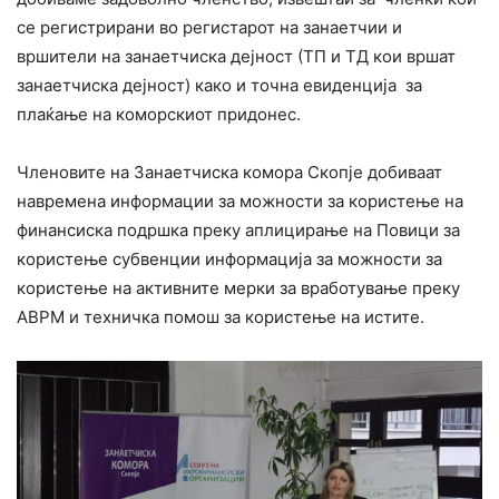
се регистрирани во регистарот на занаетчии и
вршители на занаетчиска дејност (ТП и ТД кои вршат
занаетчиска дејност) како и точна евиденција за
плаќање на коморскиот придонес.
Членовите на Занаетчиска комора Скопје добиваат
навремена информации за можности за користење на
финансиска подршка преку аплицирање на Повици за
користење субвенции информација за можности за
користење на активните мерки за вработување преку
АВРМ и техничка помош за користење на истите.