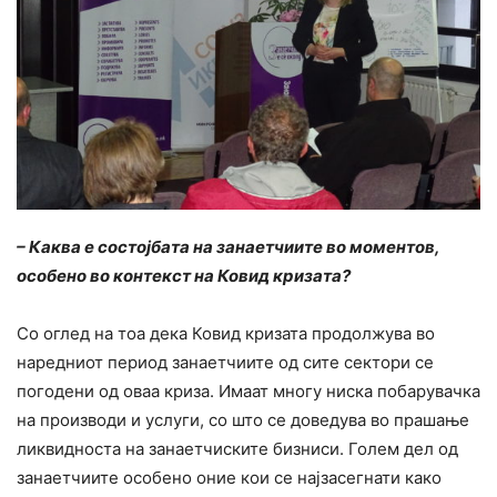
– Каква е состојбата на занаетчиите во моментов,
особено во контекст на Ковид кризата?
Со оглед на тоа дека Ковид кризата продолжува во
наредниот период занаетчиите од сите сектори се
погодени од оваа криза. Имаат многу ниска побарувачка
на производи и услуги, со што се доведува во прашање
ликвидноста на занаетчиските бизниси. Голем дел од
занаетчиите особено оние кои се најзасегнати како