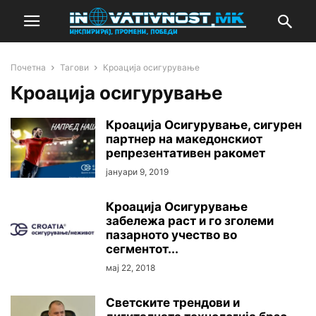
Почетна
Тагови
Кроација осигурување
Кроација осигурување
Кроација Осигурување, сигурен
партнер на македонскиот
репрезентативен ракомет
јануари 9, 2019
Кроација Осигурување
забележа раст и го зголеми
пазарното учество во
сегментот...
мај 22, 2018
Светските трендови и