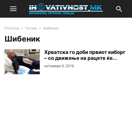
Почетна
Тагови
Шибеник
Шибеник
Хрватска го доби првиот киборг
– со движење на рацете ќе...
октомври 9, 2019