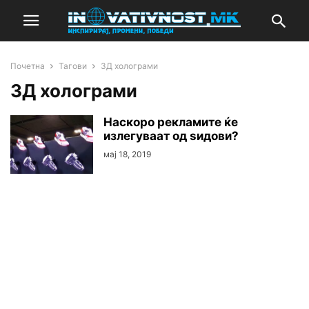
Почетна
Тагови
3Д холограми
3Д холограми
Наскоро рекламите ќе
излегуваат од ѕидови?
мај 18, 2019