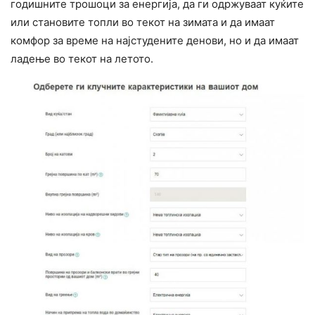
годишните трошоци за енергија, да ги одржуваат куќите
или становите топли во текот на зимата и да имаат
комфор за време на најстудените денови, но и да имаат
ладење во текот на летото.