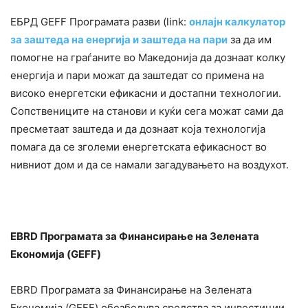
ЕБРД GEFF Програмата разви (link:
онлајн калкулатор
за заштеда на енергија и заштеда на пари
за да им
помогне на граѓаните во Македонија да дознаат колку
енергија и пари можат да заштедат со примена на
високо енергетски ефикасни и достапни технологии.
Сопствениците на станови и куќи сега можат сами да
пресметаат заштеда и да дознаат која технологија
помага да се зголеми енергетската ефикасност во
нивниот дом и да се намали загадувањето на воздухот.
EBRD
Програмата за Финансирање на Зелената
Економија
(GEFF)
EBRD Програмата за Финансирање на Зелената
Економија (GEFF) обезбедува средства за инвестиции