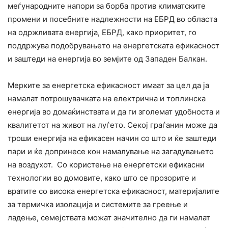
меѓународните напори за борба против климатските
промени и посебните надлежности на ЕБРД во областа
на одржливата енергија, ЕБРД, како приоритет, го
поддржува подобрувањето на енергетската ефикасност
и заштеди на енергија во земјите од Западен Балкан.
Мерките за енергетска ефикасност имаат за цел да ја
намалат потрошувачката на електрична и топлинска
енергија во домаќинствата и да ги зголемат удобноста и
квалитетот на живот на луѓето. Секој граѓанин може да
троши енергија на ефикасен начин со што и ќе заштеди
пари и ќе допринесе кон намалување на загадувањето
на воздухот. Со користење на енергетски ефикасни
технологии во домовите, како што се прозорите и
вратите со висока енергетска ефикасност, материјалите
за термичка изолација и системите за греење и
ладење, семејствата можат значително да ги намалат