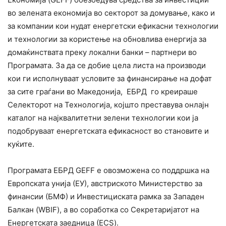
во зелената економија во секторот за домување, како и
за компании кои нудат енергетски ефикасни технологии
и технологии за користење на обновлива енергија за
домаќинствата преку локални банки – партнери во
Програмата. За да се добие цела листа на производи
кои ги исполнуваат условите за финансирање на дофат
за сите граѓани во Македонија, ЕБРД го креираше
Селекторот на Технологија, којшто преставува онлајн
каталог на најквалитетни зелени технологии кои ја
подобруваат енергетската ефикасност во становите и
куќите.
Програмата ЕБРД GEFF е овозможена со поддршка на
Европската унија (ЕУ), австриското Министерство за
финансии (БМФ) и Инвестициската рамка за Западен
Балкан (WBIF), а во соработка со Секретаријатот на
Енергетската заедница (ЕCS).