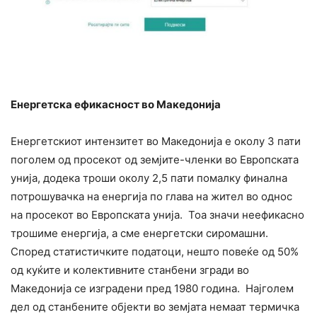
Енергетска ефикасност во Македонија
Енергетскиот интензитет во Македонија е околу 3 пати
поголем од просекот од земјите-членки во Европската
унија, додека троши околу 2,5 пати помалку финална
потрошувачка на енергија по глава на жител во однос
на просекот во Европската унија. Тоа значи неефикасно
трошиме енергија, а сме енергетски сиромашни.
Според статистичките податоци, нешто повеќе од 50%
од куќите и колективните станбени згради во
Македонија се изградени пред 1980 година. Најголем
дел од станбените објекти во земјата немаат термичка