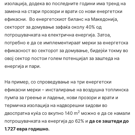
изолација, додека во последните години има тренд на
замена на стари прозори и врати со нови енергетски
ефикасни. Во енергетскиот биланс на Македонија,
секторот за домување зафаќа околу 40% од
потрошувачката на електрична енергија. Затоа,
потребно е да се имплементираат мерки за енергетска
ефикасност во секторот за домување, бидејќи токму во
овој сектор постои голем потенцијал за заштеда на
енергија и пари.
На пример, со спроведување на три енергетски
ефикасни мерки – инсталирање на воздушна топлинска
пумпа за греење и ладење, нови прозори и врати и
термичка изолација на надворешни ѕидови во
2
двоспратна куќа со вкупно 140 m
можно е да се намали
потрошувачката на енергија до 62% и
да
се
заштеди до
1.727 евра годишно.