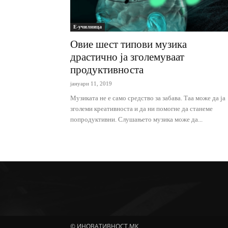
Е-училница
Овие шест типови музика
драстично ја зголемуваат
продуктивноста
јануари 11, 2019
Музиката не е само средство за забава. Таа може да ја
зголеми креативноста и да ни помогне да станеме
попрoдуктивни. Слушањето музика може да...
© ИНОВАТИВНОСТ.МК