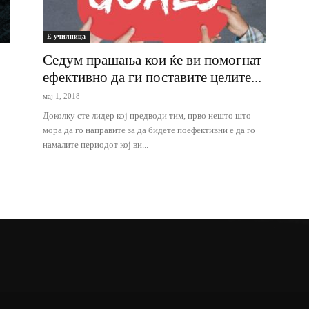
Е-училница
Седум прашања кои ќе ви помогнат
ефективно да ги поставите целите...
мај 1, 2018
Доколку сте лидер кој предводи тим, прво нешто што
мора да го направите за да бидете поефективни е да го
намалите периодот кој ви...