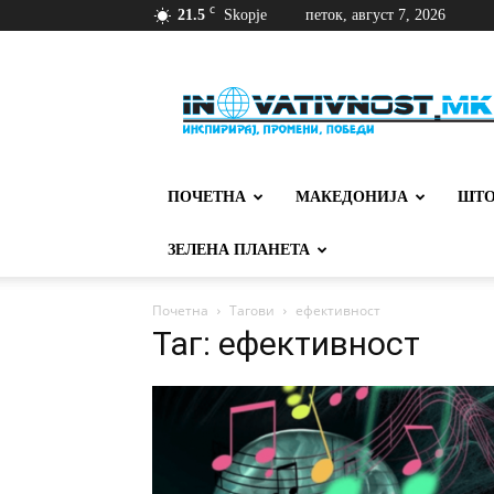
C
21.5
Skopje
петок, август 7, 2026
Иновативност
ПОЧЕТНА
МАКЕДОНИЈА
ШТО
ЗЕЛЕНА ПЛАНЕТА
Почетна
Тагови
ефективност
Таг: ефективност