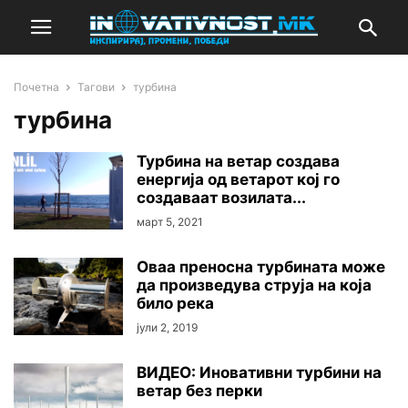
Почетна
Тагови
турбина
турбина
Турбина на ветар создава
енергија од ветарот кој го
создаваат возилата...
март 5, 2021
Оваа преносна турбината може
да произведува струја на која
било река
јули 2, 2019
ВИДЕО: Иновативни турбини на
ветар без перки