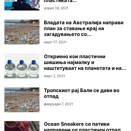
пластиката...
април 19, 2021
Владата на Австралија направи
план за ставање крај на
загадувањето со...
март 17, 2021
Откриено кои пластични
шишиња најмалку и
наштетуваат на планетата и на...
март 2, 2021
Тропскиот рај Бали се дави во
отпад
февруари 7, 2021
Ocean Sneakers се патики
направени од пластичен отпад