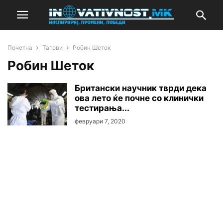
Почетна
Тагови
Робин Шеток
Робин Шеток
Британски научник тврди дека
ова лето ќе почне со клинички
тестирања...
февруари 7, 2020