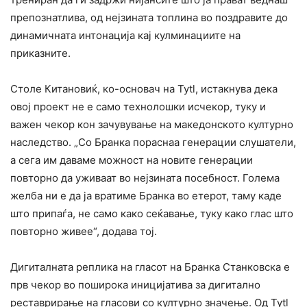
препознатлива, од нејзината топлина во поздравите до
динамичната интонација кај кулминациите на
приказните.
Столе Китановиќ, ко-основач на Tytl, истакнува дека
овој проект не е само технолошки исчекор, туку и
важен чекор кон зачувување на македонското културно
наследство. „Со Бранка пораснаа генерации слушатели,
а сега им даваме можност на новите генерации
повторно да уживаат во нејзината посебност. Голема
желба ни е да ја вратиме Бранка во етерот, таму каде
што припаѓа, не само како сеќавање, туку како глас што
повторно живее“, додава тој.
Дигиталната реплика на гласот на Бранка Станковска е
прв чекор во поширока иницијатива за дигитално
реставрирање на гласови со културно значење. Од Tytl