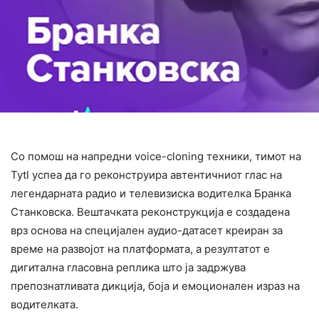
Со помош на напредни voice-cloning техники, тимот на
Tytl успеа да го реконструира автентичниот глас на
легендарната радио и телевизиска водителка Бранка
Станковска. Вештачката реконструкција е создадена
врз основа на специјален аудио-датасет креиран за
време на развојот на платформата, a резултатот е
дигитална гласовна реплика што ја задржува
препознатливата дикција, боја и емоционален израз на
водителката.