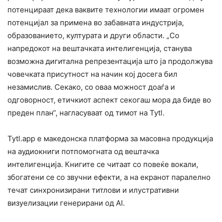
потенцираат дека ваквите технологии имаат огромен
потенцијал за примена во забавната индустрија,
образованието, културата и други области. „Со
напредокот на вештачката интелигенција, станува
возможна дигитална репрезентација што ја продолжува
човечката присутност на начин кој досега бил
незамислив. Секако, со оваа можност доаѓа и
одговорност, етичкиот аспект секогаш мора да биде во
преден план“, нагласуваат од тимот на Tytl.
Tytl.app е македонска платформа за масовна продукција
на аудиокниги потпомогната од вештачка
интелигенција. Книгите се читаат со повеќе вокали,
збогатени се со звучни ефекти, а на екранот паралелно
течат синхронизирани титлови и илустративни
визуелизации генерирани од AI.