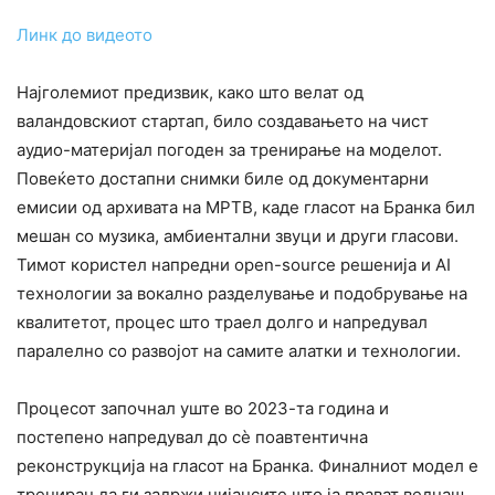
Линк до видеото
Најголемиот предизвик, како што велат од
валандовскиот стартап, било создавањето на чист
аудио-материјал погоден за тренирање на моделот.
Повеќето достапни снимки биле од документарни
емисии од архивата на МРТВ, каде гласот на Бранка бил
мешан со музика, амбиентални звуци и други гласови.
Тимот користел напредни open-source решенија и AI
технологии за вокално разделување и подобрување на
квалитетот, процес што траел долго и напредувал
паралелно со развојот на самите алатки и технологии.
Процесот започнал уште во 2023-та година и
постепено напредувал до сè поавтентична
реконструкција на гласот на Бранка. Финалниот модел е
трениран да ги задржи нијансите што ја прават веднаш