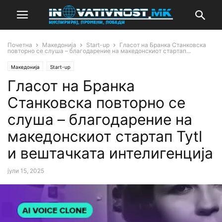
Почетна
Македонија
Start-up
Гласот на Бранка Станковска
повторно се слуша – благодарение на македонскиот стартап...
Македонија
Start-up
Гласот на Бранка
Станковска повторно се
слуша – благодарение на
македонскиот стартап Tytl
и вештачката интелигенција
јули 15, 2025