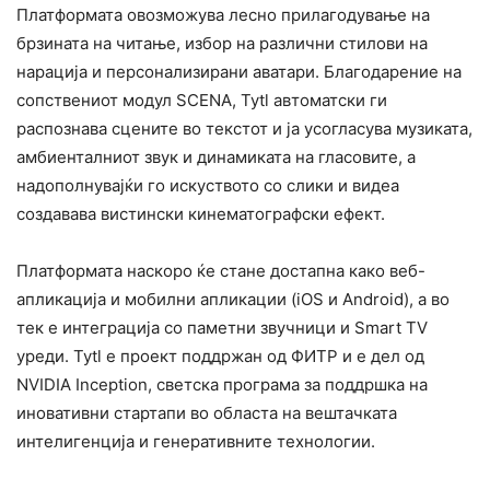
Платформата овозможува лесно прилагодување на
брзината на читање, избор на различни стилови на
нарација и персонализирани аватари. Благодарение на
сопствениот модул SCENA, Tytl автоматски ги
распознава сцените во текстот и ја усогласува музиката,
амбиенталниот звук и динамиката на гласовите, а
надополнувајќи го искуството со слики и видеа
создавава вистински кинематографски ефект.
Платформата наскоро ќе стане достапна како веб-
апликација и мобилни апликации (iOS и Android), а во
тек е интеграција со паметни звучници и Smart TV
уреди. Tytl е проект поддржан од ФИТР и е дел од
NVIDIA Inception, светска програма за поддршка на
иновативни стартапи во областа на вештачката
интелигенција и генеративните технологии.