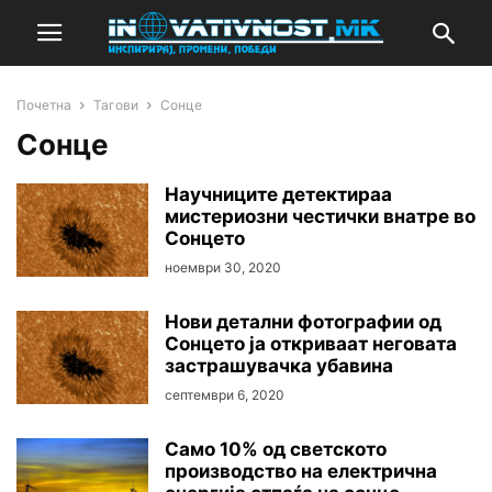
Почетна
Тагови
Сонце
Сонце
Научниците детектираа
мистериозни честички внатре во
Сонцето
ноември 30, 2020
Нови детални фотографии од
Сонцето ја откриваат неговата
застрашувачка убавина
септември 6, 2020
Само 10% од светското
производство на електрична