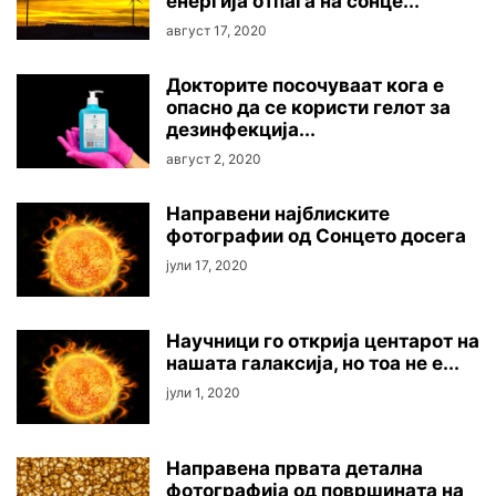
енергија отпаѓа на сонце...
август 17, 2020
Докторите посочуваат кога е
опасно да се користи гелот за
дезинфекција...
август 2, 2020
Направени најблиските
фотографии од Сонцето досега
јули 17, 2020
Научници го открија центарот на
нашата галаксија, но тоа не е...
јули 1, 2020
Направена првата детална
фотографија од површината на