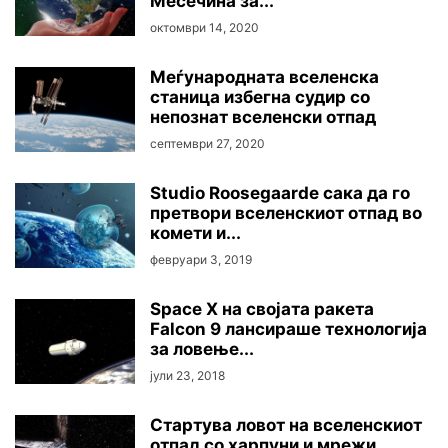
Месечина за...
октомври 14, 2020
Меѓународната вселенска
станица избегна судир со
непознат вселенски отпад
септември 27, 2020
Studio Roosegaarde сака да го
претвори вселенскиот отпад во
комети и...
февруари 3, 2019
Space X на својата ракета
Falcon 9 лансираше технологија
за ловење...
јули 23, 2018
Стартува ловот на вселенскиот
отпад со харпуни и мрежи