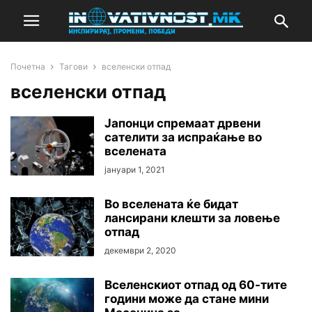
Почетна
Тагови
вселенски отпад
вселенски отпад
Јапонци спремаат дрвени
сателити за испраќање во
вселената
јануари 1, 2021
Во вселената ќе бидат
лансирани клешти за ловење
отпад
декември 2, 2020
Вселенскиот отпад од 60-тите
години може да стане мини