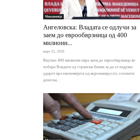
Македонија
Ангеловска: Владата се одлучи за
заем до еврообврзница од 400
милиони...
март 22, 2020
Вкупно 400 милиони евра заем до еврообврзница ќе
побара Владата од странски банки за да се издржи
ударот врз економијата од коронавирусот, соопшти
денеска...