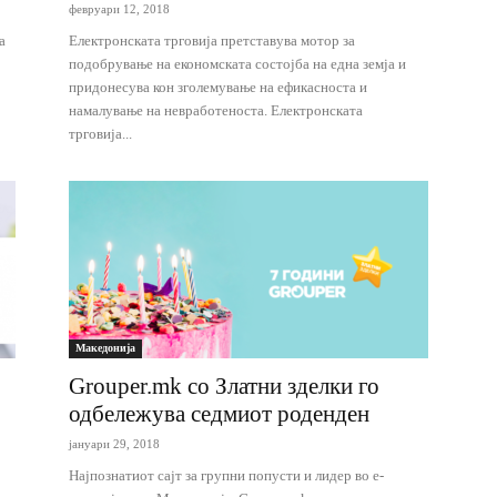
февруари 12, 2018
а
Електронската трговија претставува мотор за
подобрување на економската состојба на една земја и
придонесува кон зголемување на ефикасноста и
намалување на невработеноста. Електронската
трговија...
Македонија
Grouper.mk со Златни зделки го
одбележува седмиот роденден
јануари 29, 2018
Најпознатиот сајт за групни попусти и лидер во е-