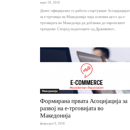
март 29, 2018
Денес официјално со работа стартуваше Асоцијацијат
за е-трговија на Македонија чија основна цел е да е-
трговијата во Македоија да доближи до европските
трендови. Според податоците од Државниот...
Македонија
Формирана првата Асоцијација за
развој на е-трговијата во
Македонија
февруари 9, 2018