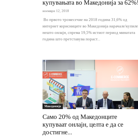
купувањата во Македонија за 62%
ноември 12, 2018
Во првото тромесечие на 2018 година 31,6% од
интернет корисниците во Македонија нарачале/купиле
нешто онлајн, спрема 19,5% истиот период минатата
година што претставува пораст...
Македонија
Само 20% од Македонците
купуваат онлајн, целта е да се
достигне...