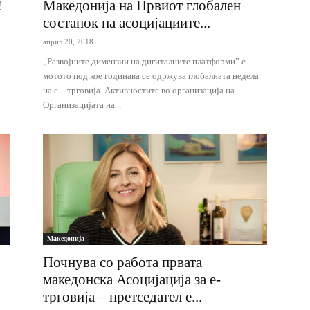
!
Македонија на Првиот глобален
состанок на асоцијациите...
април 20, 2018
„Развојните димензии на дигиталните платформи” е
мотото под кое годинава се одржува глобалната недела
на е – трговија. Активностите во организација на
Организацијата на...
Македонија
Почнува со работа првата
македонска Асоцијација за е-
трговија – претседател е...