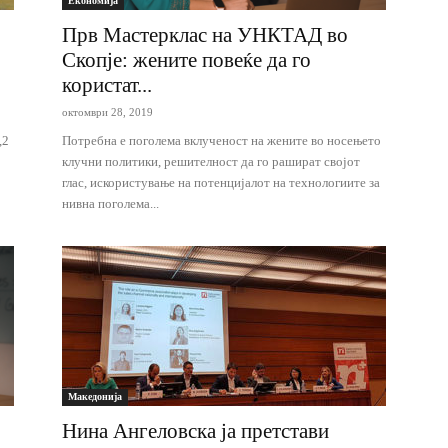
Економија
Прв Мастерклас на УНКТАД во
Скопје: жените повеќе да го
користат...
октомври 28, 2019
,2
Потребна е поголема вклученост на жените во носењето
клучни политики, решителност да го рашират својот
глас, искористување на потенцијалот на технологиите за
нивна поголема...
Македонија
Нина Ангеловска ја претстави