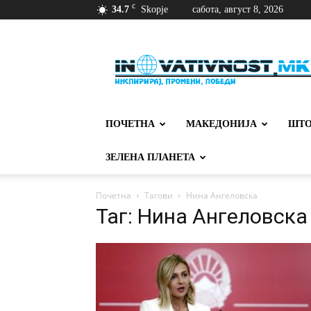
C
34.7
Skopje
сабота, август 8, 2026
Иновативност
ПОЧЕТНА
МАКЕДОНИЈА
ШТО
ЗЕЛЕНА ПЛАНЕТА
Почетна
Тагови
Нина Ангеловска
Таг: Нина Ангеловска