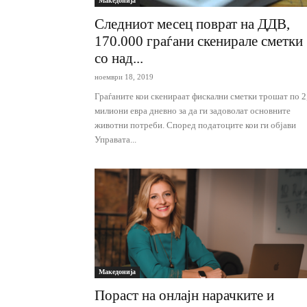
Македонија
Следниот месец поврат на ДДВ,
170.000 граѓани скенирале сметки
со над...
ноември 18, 2019
Граѓаните кои скенираат фискални сметки трошат по 2
милиони евра дневно за да ги задоволат основните
животни потреби. Според податоците кои ги објави
Управата...
Македонија
Пораст на онлајн нарачките и