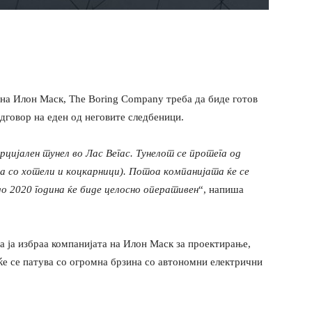
а на Илон Маск, The Boring Company треба да биде готов
одговор на еден од неговите следбеници.
рцијален тунел во Лас Вегас. Тунелот се протега од
а со хотели и коцкарници). Потоа компанијата ќе се
до 2020 година ќе биде целосно оперативен
“, напиша
а ја избраа компанијата на Илон Маск за проектирање,
ќе се патува со огромна брзина со автономни електрични