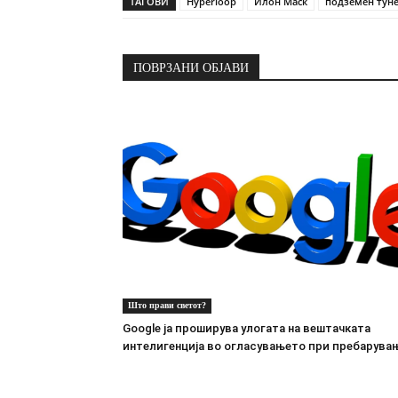
ТАГОВИ
Hyperloop
Илон Маск
подземен тун
ПОВРЗАНИ ОБЈАВИ
Што прави светот?
Google ја проширува улогата на вештачката
интелигенција во огласувањето при пребарува