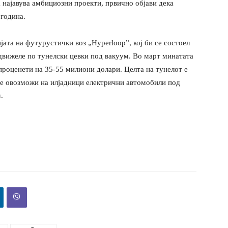
 најавува амбициозни проекти, првично објави дека
 година.
јата на футурустички воз „Hyperloop”, кој би се состоел
 движеле по тунелски цевки под вакуум. Во март минатата
проценети на 35-55 милиони долари. Целта на тунелот е
се овозможи на илјадници електрични автомобили под
.