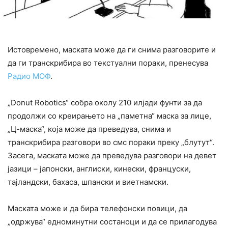
Истовремено, маската може да ги снима разговорите и
да ги транскрибира во текстуални пораки, пренесува
Радио МОФ
.
„Donut Robotics“ собра околу 210 илјади фунти за да
продолжи со креирањето на „паметна“ маска за лице,
„Ц-маска“, која може да преведува, снима и
транскрибира разговори во смс пораки преку „блутут“.
Засега, маската може да преведува разговори на девет
јазици – јапонски, англиски, кинески, француски,
тајландски, бахаса, шпански и виетнамски.
Маската може и да бира телефонски повици, да
„одржува“ едноминутни состаноци и да се прилагодува