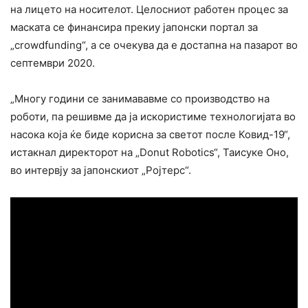
на лицето на носителот. Целосниот работен процес за
маската се финансира прекиу јапонски портал за
„crowdfunding“, а се очекува да е достапна на пазарот во
септември 2020.
„Многу години се занимававме со производство на
роботи, па решивме да ја искористиме технологијата во
насока која ќе биде корисна за светот после Ковид-19“,
истакнал директорот на „Donut Robotics“, Таисуке Оно,
во интервју за јапонскиот „Ројтерс“.