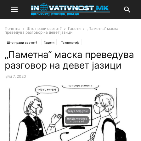
Почетна
Што прави светот?
Гаџети
„Паметна“ маска
преведува разговор на девет јазици
Што прави светот?
Гаџети
Технологија
„Паметна“ маска преведува
разговор на девет јазици
јули 7, 2020