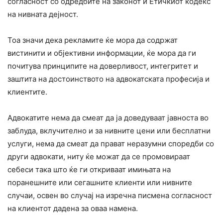
согласност со одредбите на законот и Етичкиот кодекс
на нивната дејност.
Тоа значи дека рекламите ќе мора да содржат
вистинити и објективни информации, ќе мора да ги
почитува принципите на доверливост, интегритет и
заштита на достоинството на адвокатската професија и
клиентите.
Адвокатите нема да смеат да ја доведуваат јавноста во
заблуда, вклучително и за нивните цени или бесплатни
услуги, нема да смеат да прават неразумни споредби со
други адвокати, ниту ќе можат да се промовираат
себеси така што ќе ги откриваат имињата на
поранешните или сегашните клиенти или нивните
случаи, освен во случај на изречна писмена согласност
на клиентот дадена за оваа намена.