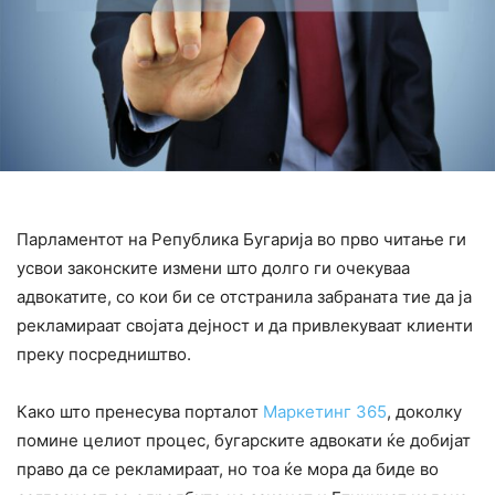
Парламентот на Република Бугарија во прво читање ги
усвои законските измени што долго ги очекуваа
адвокатите, со кои би се отстранила забраната тие да ја
рекламираат својата дејност и да привлекуваат клиенти
преку посредништво.
Како што пренесува порталот
Маркетинг 365
, доколку
помине целиот процес, бугарските адвокати ќе добијат
право да се рекламираат, но тоа ќе мора да биде во