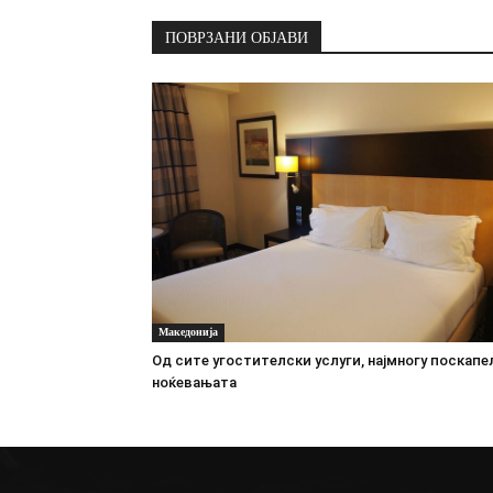
ПОВРЗАНИ ОБЈАВИ
Македонија
Oд сите угостителски услуги, најмногу поскапе
ноќевањата