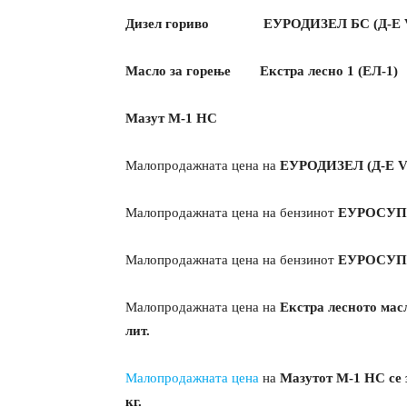
Дизел гориво ЕУРОДИЗЕЛ БС (Д-Е 
Масло за горење Екстра лесно 1 (ЕЛ
Мазут М-1 НС 49,968 
Малопродажната цена на
ЕУРОДИЗЕЛ (Д-Е V) 
Малопродажната цена на бензинот
ЕУРОСУПЕР
Малопродажната цена на бензинот
ЕУРОСУПЕР
Малопродажната цена на
Екстра лесното масл
лит.
Малопродажната цена
на
Мазутот М-1 НС се з
кг.