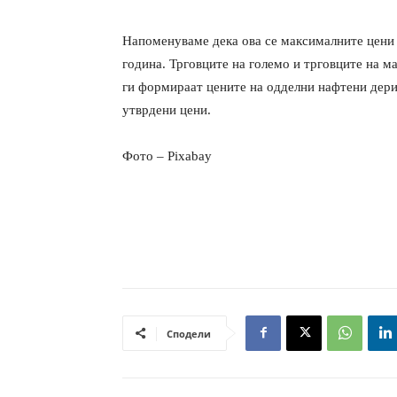
Напоменуваме дека ова се максималните цени 
година. Трговците на големо и трговците на м
ги формираат цените на одделни нафтени дерив
утврдени цени.
Фото – Pixabay
Сподели