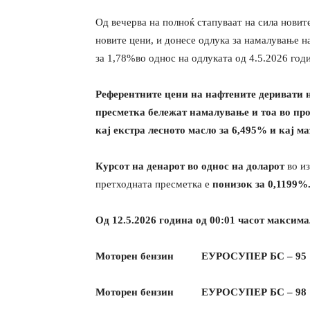
Од вечерва на полноќ стапуваат на сила новит
новите цени, и донесе одлука за намалување 
за 1,78%во однос на одлуката од 4.5.2026 год
Референтните цени на нафтените деривати н
пресметка бележат намалување и тоа во прос
кај екстра лесното масло за 6,495%
и кај м
Курсот на денарот во однос на доларот
во и
претходната пресметка е
понизок за 0,1199%
Од 12.5.202
6
година од 00:01 часот максима
Моторен бензин ЕУРОСУПЕР БС
Моторен бензин ЕУРОСУПЕР 