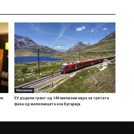
Македонија
ле
ЕУ додели грант од 149 милиони евра за третата
фаза од железницата кон Бугарија