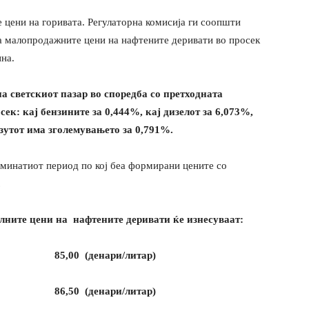
е цени на горивата. Регулаторна комисија ги соопшти
на малопродажните цени на нафтените деривати во просек
ина.
а светскиот пазар во споредба со претходната
ек: кај бензините за 0,444%, кај дизелот за 6,073%,
азутот има зголемувањето за 0,791%.
зминатиот период по кој беа формирани цените со
.
лните цени на нафтените деривати ќе изнесуваат:
 – 95 85,0
0
(денари/литар)
БС – 98
8
6,50 (денари/литар)