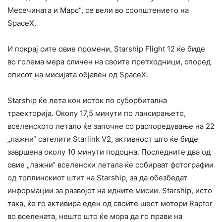
Месечината и Марс“, се вели во соопштението на
SpaceX.
И покрај сите овие промени, Starship Flight 12 ќе биде
во голема мера сличен на своите претходници, според
описот на мисијата објавен од SpaceX.
Starship ќе лета кон исток по суборбитална
траекторија. Околу 17,5 минути по лансирањето,
вселенското летало ќе започне со распоредување на 22
„лажни“ сателити Starlink V2, активност што ќе биде
завршена околу 10 минути подоцна. Последните два од
овие „лажни“ вселенски летала ќе собираат фотографии
од топлинскиот штит на Starship, за да обезбедат
информации за развојот на идните мисии. Starship, исто
така, ќе го активира еден од своите шест мотори Raptor
во вселената, нешто што ќе мора да го прави на