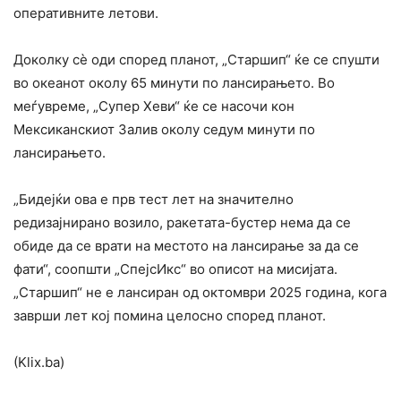
оперативните летови.
Доколку сè оди според планот, „Старшип“ ќе се спушти
во океанот околу 65 минути по лансирањето. Во
меѓувреме, „Супер Хеви“ ќе се насочи кон
Мексиканскиот Залив околу седум минути по
лансирањето.
„Бидејќи ова е прв тест лет на значително
редизајнирано возило, ракетата-бустер нема да се
обиде да се врати на местото на лансирање за да се
фати“, соопшти „СпејсИкс“ во описот на мисијата.
„Старшип“ не е лансиран од октомври 2025 година, кога
заврши лет кој помина целосно според планот.
(Klix.ba)