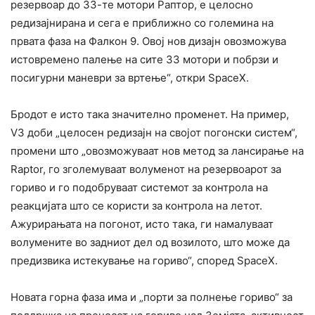
резервоар до 33-те мотори Раптор, е целосно
редизајнирана и сега е приближно со големина на
првата фаза на Фалкон 9. Овој нов дизајн овозможува
истовремено палење на сите 33 мотори и побрзи и
посигурни маневри за вртење“, откри SpaceX.
Бродот е исто така значително променет. На пример,
V3 доби „целосен редизајн на својот погонски систем“,
промени што „овозможуваат нов метод за лансирање на
Raptor, го зголемуваат волуменот на резервоарот за
гориво и го подобруваат системот за контрола на
реакцијата што се користи за контрола на летот.
Ажурирањата на погонот, исто така, ги намалуваат
волумените во задниот дел од возилото, што може да
предизвика истекување на гориво“, според SpaceX.
Новата горна фаза има и „порти за полнење гориво“ за