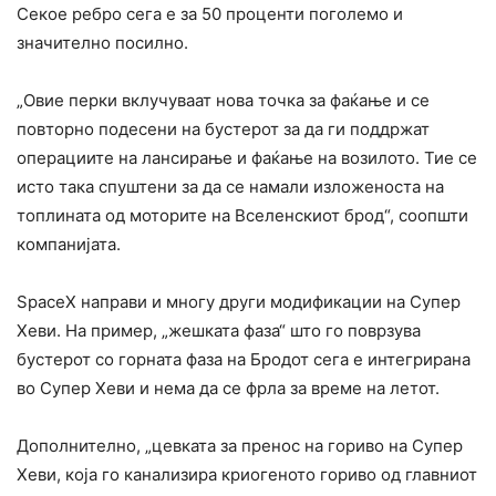
Секое ребро сега е за 50 проценти поголемо и
значително посилно.
„Овие перки вклучуваат нова точка за фаќање и се
повторно подесени на бустерот за да ги поддржат
операциите на лансирање и фаќање на возилото. Тие се
исто така спуштени за да се намали изложеноста на
топлината од моторите на Вселенскиот брод“, соопшти
компанијата.
SpaceX направи и многу други модификации на Супер
Хеви. На пример, „жешката фаза“ што го поврзува
бустерот со горната фаза на Бродот сега е интегрирана
во Супер Хеви и нема да се фрла за време на летот.
Дополнително, „цевката за пренос на гориво на Супер
Хеви, која го канализира криогеното гориво од главниот