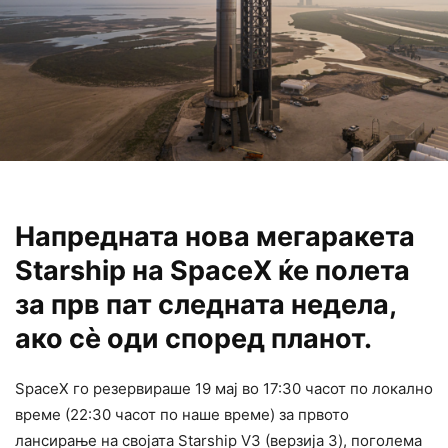
Напредната нова мегаракета
Starship на SpaceX ќе полета
за прв пат следната недела,
ако сè оди според планот.
SpaceX го резервираше 19 мај во 17:30 часот по локално
време (22:30 часот по наше време) за првото
лансирање на својата Starship V3 (верзија 3), поголема