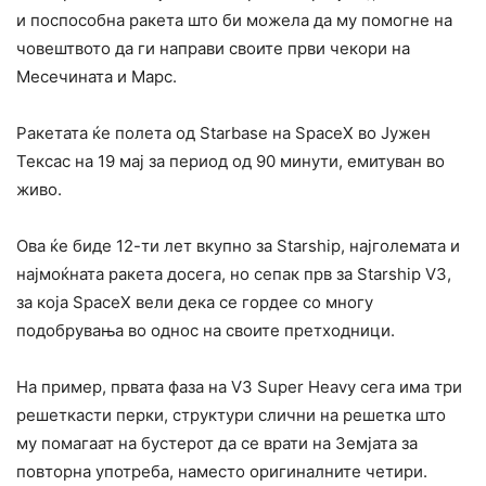
и поспособна ракета што би можела да му помогне на
човештвото да ги направи своите први чекори на
Месечината и Марс.
Ракетата ќе полета од Starbase на SpaceX во Јужен
Тексас на 19 мај за период од 90 минути, емитуван во
живо.
Ова ќе биде 12-ти лет вкупно за Starship, најголемата и
најмоќната ракета досега, но сепак прв за Starship V3,
за која SpaceX вели дека се гордее со многу
подобрувања во однос на своите претходници.
На пример, првата фаза на V3 Super Heavy сега има три
решеткасти перки, структури слични на решетка што
му помагаат на бустерот да се врати на Земјата за
повторна употреба, наместо оригиналните четири.