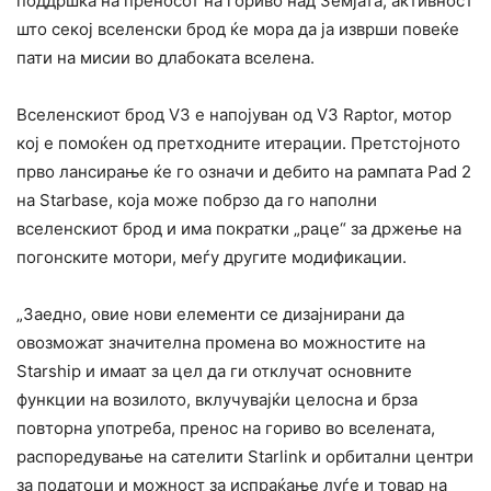
поддршка на преносот на гориво над Земјата, активност
што секој вселенски брод ќе мора да ја изврши повеќе
пати на мисии во длабоката вселена.
Вселенскиот брод V3 е напојуван од V3 Raptor, мотор
кој е помоќен од претходните итерации. Претстојното
прво лансирање ќе го означи и дебито на рампата Pad 2
на Starbase, која може побрзо да го наполни
вселенскиот брод и има пократки „раце“ за држење на
погонските мотори, меѓу другите модификации.
„Заедно, овие нови елементи се дизајнирани да
овозможат значителна промена во можностите на
Starship и имаат за цел да ги отклучат основните
функции на возилото, вклучувајќи целосна и брза
повторна употреба, пренос на гориво во вселената,
распоредување на сателити Starlink и орбитални центри
за податоци и можност за испраќање луѓе и товар на