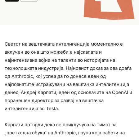
Светот на вештачката интелигенција моментално е
вклучен во она што можеби е најскапата и
најинтензивна војна на таленти во историјата на
технолошката индустрија. Најновиот доказ за ова доаѓа
од Anthropic, кој успеа да го донесе еден од
најпознатите истражувачи на вештачка интелигенција
денес, Андреј Карпати, еден од основачите на OpenAI и
поранешен директор за развој на вештачка
интелигенција во Tesla.
Карпати потврди дека се приклучува на тимот за
„претходна обука“ на Anthropic, група која работи на