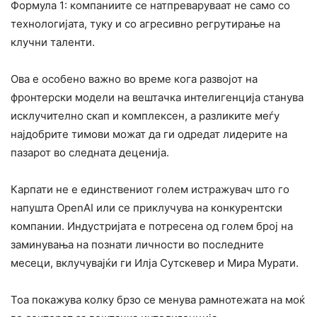
Формула 1: компаниите се натпреваруваат не само со
технологијата, туку и со агресивно регрутирање на
клучни таленти.
Ова е особено важно во време кога развојот на
фронтерски модели на вештачка интелигенција станува
исклучително скап и комплексен, а разликите меѓу
најдобрите тимови можат да ги одредат лидерите на
пазарот во следната деценија.
Карпати не е единствениот голем истражувач што го
напушта OpenAI или се приклучува на конкурентски
компании. Индустријата е потресена од голем број на
заминувања на познати личности во последните
месеци, вклучувајќи ги Илја Сутскевер и Мира Мурати.
Тоа покажува колку брзо се менува рамнотежата на моќ