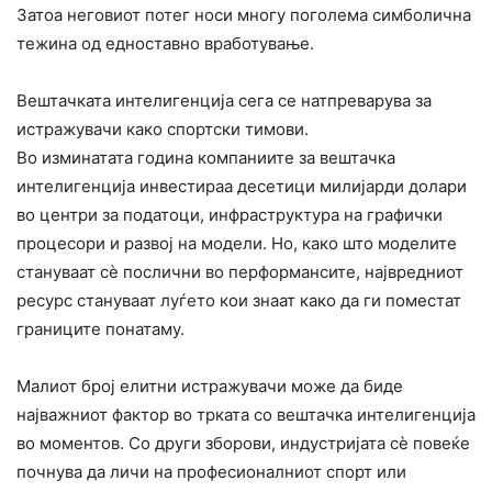
Затоа неговиот потег носи многу поголема симболична
тежина од едноставно вработување.
Вештачката интелигенција сега се натпреварува за
истражувачи како спортски тимови.
Во изминатата година компаниите за вештачка
интелигенција инвестираа десетици милијарди долари
во центри за податоци, инфраструктура на графички
процесори и развој на модели. Но, како што моделите
стануваат сè послични во перформансите, највредниот
ресурс стануваат луѓето кои знаат како да ги поместат
границите понатаму.
Малиот број елитни истражувачи може да биде
најважниот фактор во трката со вештачка интелигенција
во моментов. Со други зборови, индустријата сè повеќе
почнува да личи на професионалниот спорт или