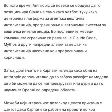
Во исто време, Anthropic сè повеќе се обидува да го
позиционира Claud не само како чeтбот, туку како
централна платформа за агентска вештачка
интелигенција, програмирање и автономни системи за
вештачка интелигенција. Во последните месеци
компанијата агресивно ги развиваше Claude Code,
Mythos и други напредни алатки за вештачка
интелигенција насочени кон професионални
корисници.
Затоа, доаѓањето на Карпати изгледа како обид на
Anthropic дополнително да го забрза развојот на модели
што би можеле да се натпреваруваат или дури и да го
надминат OpenAI во одредени области.
Можеби најинтересниот детаљ од целата приказна е
фактот дека Карпати ќе работи на проекти во кои