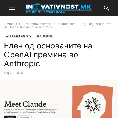
Почетна
Што прави светот?
Технологија
Еден од основачите
на OpenAI премина во Anthropic
Што прави светот?
Технологија
Еден од основачите на
OpenAI премина во
Anthropic
мај 20, 2026