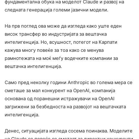
фундаментална обука на моделот Claude и развој на
следната генерација големи јазични модели.
На прв поглед ова може да изгледа како уште еден
висок трансфер во индустријата за вештачка
интелигенција. Но, всушност, потегот на Карпати
кажува многу повеќе за тоа како се менува
рамнотежата на моќ меѓу водечките компании за
вештачка интелигенција.
Само пред неколку години Anthropic во голема мера се
сметаше за мал конкурент на OpenAI, компанија
основана од поранешни истражувачи на OpenAI
загрижени за безбедноста на развојот на вештачката
интелигенција.
Денес, ситуацијата изгледа сосема поинаква. Моделите
на Claude се повеќе се сметаат за директни конкуренти