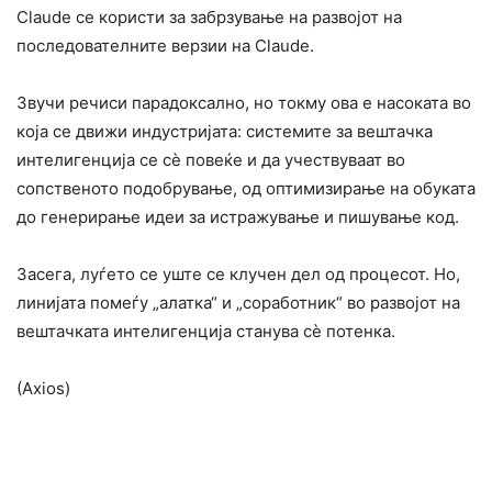
Claude се користи за забрзување на развојот на
последователните верзии на Claude.
Звучи речиси парадоксално, но токму ова е насоката во
која се движи индустријата: системите за вештачка
интелигенција се сè повеќе и да учествуваат во
сопственото подобрување, од оптимизирање на обуката
до генерирање идеи за истражување и пишување код.
Засега, луѓето се уште се клучен дел од процесот. Но,
линијата помеѓу „алатка“ и „соработник“ во развојот на
вештачката интелигенција станува сè потенка.
(Axios)