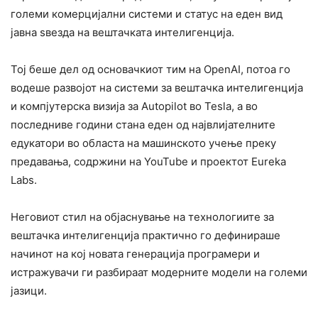
големи комерцијални системи и статус на еден вид
јавна ѕвезда на вештачката интелигенција.
Тој беше дел од основачкиот тим на OpenAI, потоа го
водеше развојот на системи за вештачка интелигенција
и компјутерска визија за Autopilot во Tesla, а во
последниве години стана еден од највлијателните
едукатори во областа на машинското учење преку
предавања, содржини на YouTube и проектот Eureka
Labs.
Неговиот стил на објаснување на технологиите за
вештачка интелигенција практично го дефинираше
начинот на кој новата генерација програмери и
истражувачи ги разбираат модерните модели на големи
јазици.