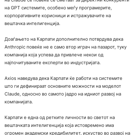
на GPT системите, особено меѓу програмерите,
корпоративните корисници и истражувачите на
вештачка интелигенција.
Доаѓањето на Карпати дополнително потврдува дека
Anthropic повеќе не е само втор играч на пазарот, туку
компанија која успева да привлече некои од
најпочитуваните експерти во индустријата.
Axios наведува дека Карпати ќе работи на системите
што ги дефинираат основните можности на моделот
Claude, односно во самото јадро на идниот развој на
компанијата.
Карпати е една од ретките личности во светот на
вештачката интелигенција која истовремено има
огромен академски кредибилитет, искуство во развој на