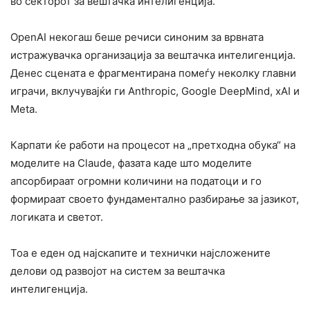
во секторот за вештачка интелигенција.
OpenAI некогаш беше речиси синоним за врвната
истражувачка организација за вештачка интелигенција.
Денес сцената е фрагментирана помеѓу неколку главни
играчи, вклучувајќи ги Anthropic, Google DeepMind, xAI и
Meta.
Карпати ќе работи на процесот на „претходна обука“ на
моделите на Claude, фазата каде што моделите
апсорбираат огромни количини на податоци и го
формираат своето фундаментално разбирање за јазикот,
логиката и светот.
Тоа е еден од најскапите и технички најсложените
делови од развојот на систем за вештачка
интелигенција.