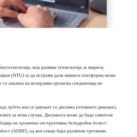
биотехнологија, која развива технологија за мириси,
ајван (NTU) за да истражи дали нивната платформа може
 со анализа на испарливи органски соединенија во
гледа луѓето кои се јавуваат со диспнеа (отежнато дишење),
делите за итни случаи. Диспнеата може да биде симптом
рбација на хронична опструктивна белодробна болест
бост (ADHF), од кои секоја бара различни третмани.