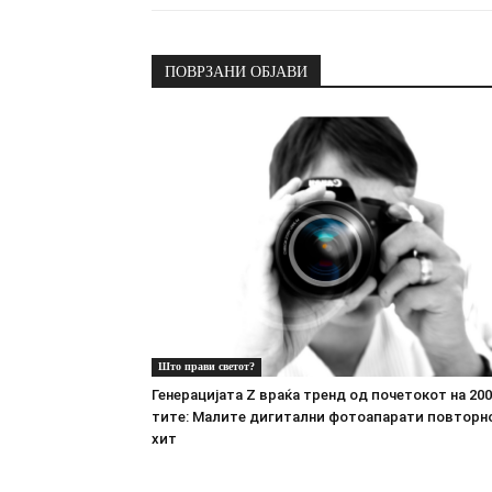
ПОВРЗАНИ ОБЈАВИ
Што прави светот?
Генерацијата Z враќа тренд од почетокот на 200
тите: Малите дигитални фотоапарати повторн
хит