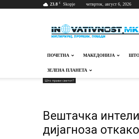
C
23.8
Skopje
четврток, август 6, 2026
Иновативност
ПОЧЕТНА
МАКЕДОНИЈА
ШТО
ЗЕЛЕНА ПЛАНЕТА
Што прави светот?
Вештачка интели
дијагноза откако