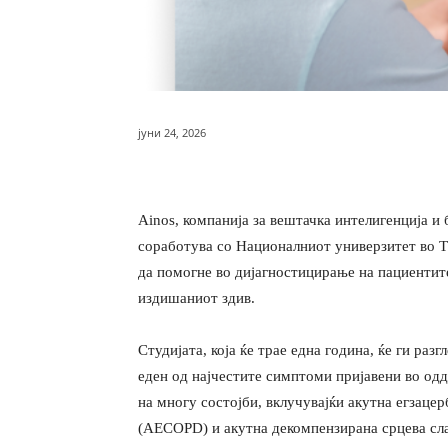
јуни 24, 2026
Ainos, компанија за вештачка интелигенција и 
соработува со Националниот универзитет во Т
да помогне во дијагностицирање на пациентите
издишаниот здив.
Студијата, која ќе трае една година, ќе ги раз
еден од најчестите симптоми пријавени во од
на многу состојби, вклучувајќи акутна егзаце
(AECOPD) и акутна декомпензирана срцева сла