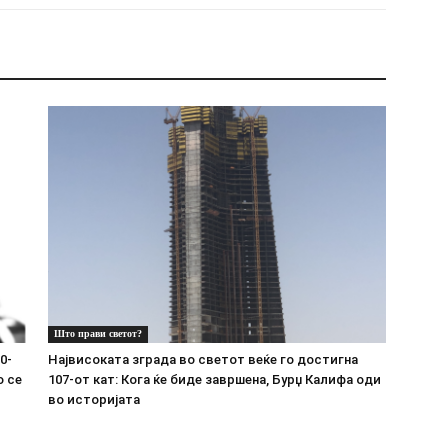
Што прави светот?
0-
Највисоката зграда во светот веќе го достигна
о се
107-от кат: Кога ќе биде завршена, Бурџ Калифа оди
во историјата