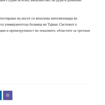
тестирање на носот со вештачка интелигенција во
та универзитетска болница во Тајван. Системот е
ции и пренатрупаност во чекалните, областите за третман