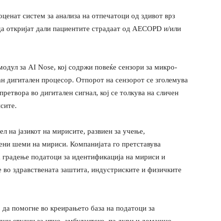
 оценат систем за анализа на отпечатоци од здивот врз
 да откријат дали пациентите страдаат од AECOPD и/или
модул за AI Nose, кој содржи повеќе сензори за микро-
 дигитален процесор. Отпорот на сензорот се зголемува
претвора во дигитален сигнал, кој се толкува на сличен
сите.
л на јазикот на мирисите, развиен за учење,
ени шеми на мириси. Компанијата го претставува
а градење податоци за идентификација на мириси и
е во здравствената заштита, индустриските и физичките
да помогне во креирањето база на податоци за
дни студии за итно, амбулантско, па дури и домашно