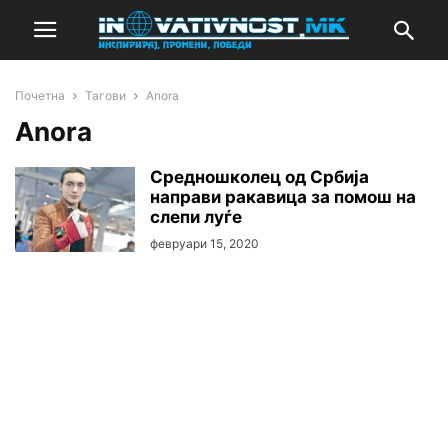
Почетна
Тагови
Anora
Anora
Средношколец од Србија
направи ракавица за помош на
слепи луѓе
февруари 15, 2020