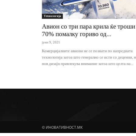
Технологија
Авион со три пара крила ќе троши
70% помалку гориво од...
јуни 9, 2021
Комерцијалните авиони не се познати по напредната
технологија затоа што генерално се исти со децении, 
нов дизајн привлекува внимание затоа што целта на...
© ИНОВАТИВНОСТ.МК