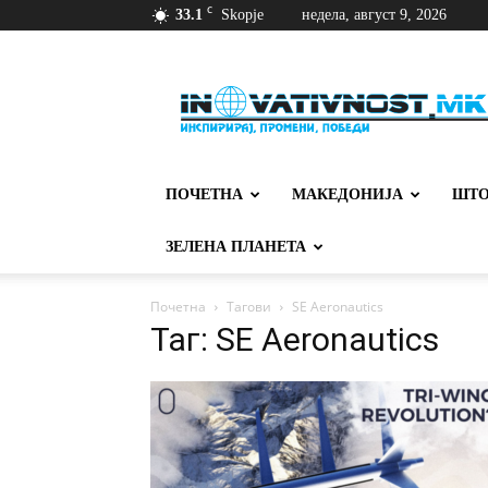
C
33.1
Skopje
недела, август 9, 2026
Иновативност
ПОЧЕТНА
МАКЕДОНИЈА
ШТО
ЗЕЛЕНА ПЛАНЕТА
Почетна
Тагови
SE Aeronautics
Таг: SE Aeronautics