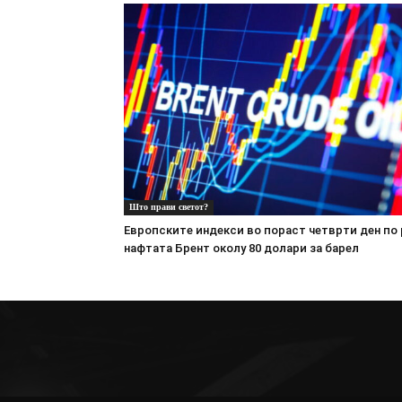
Што прави светот?
Европските индекси во пораст четврти ден по 
нафтата Брент околу 80 долари за барел