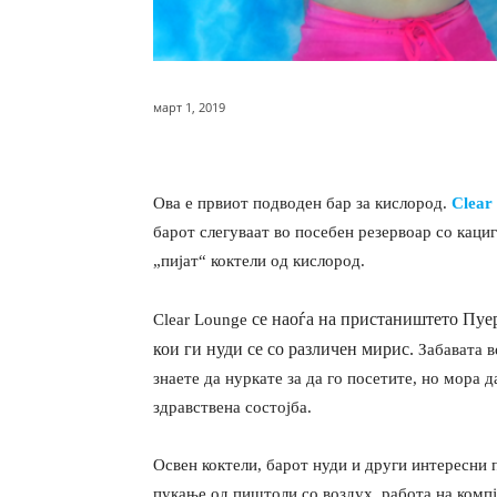
март 1, 2019
Ова е првиот подводен бар за кислород.
Clear
барот слегуваат во посебен резервоар со кациг
„пијат“ коктели од кислород.
се наоѓа на пристаништето Пуер
Clear Lounge
кои ги нуди се со различен мирис.
Забавата в
знаете да нуркате за да го посетите, но мора 
здравствена состојба.
Освен коктели, барот нуди и други интересни 
пукање од пиштоли со воздух, работа на компј