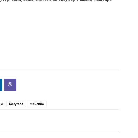
ли
Косумел
Мексико