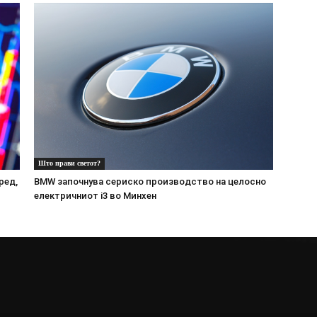
Што прави светот?
ред,
BMW започнува сериско производство на целосно
електричниот i3 во Минхен