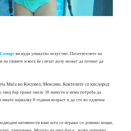
 Lounge
ви нуди уникатно искуство. Посетителите на
и на главите и кога ќе слезат долу можат да почнат да
та Маѓа во Косумел, Мексико. Коктелите со кислород
о овој бар трање околу 30 минути и нема потреба да
да имате најмалку 8 години возраст и да сте во одлична
подводни активности како што се играње со домино коцки,
утер, танцување. Мотото на овој бар е „колку помокро