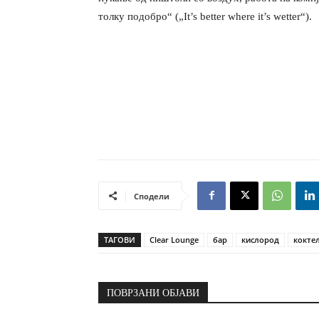
толку подобро“ („It’s better where it’s wetter“).
Сподели
ТАГОВИ
Clear Lounge
бар
кислород
кокте
ПОВРЗАНИ ОБЈАВИ