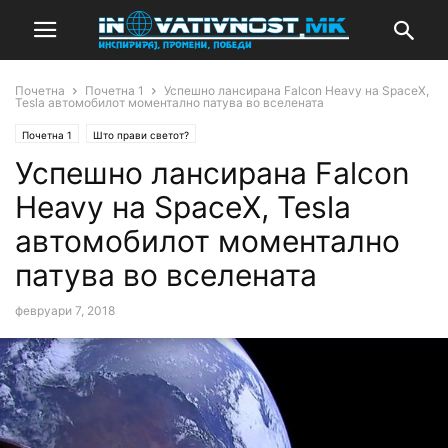
Почетна
Почетна 1
Успешно лансирана Falcon Heavy на SpaceX,
Tesla автомобилот моментално патува во вселената
Почетна 1
Што прави светот?
Успешно лансирана Falcon
Heavy на SpaceX, Tesla
автомобилот моментално
патува во вселената
февруари 7, 2018