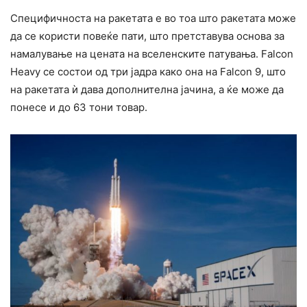
Специфичноста на ракетата е во тоа што ракетата може
да се користи повеќе пати, што претставува основа за
намалување на цената на вселенските патувања. Falcon
Heavy се состои од три јадра како она на Falcon 9, што
на ракетата ѝ дава дополнителна јачина, а ќе може да
понесе и до 63 тони товар.