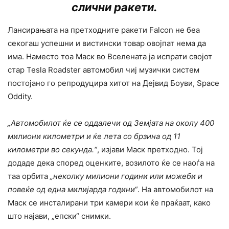
слични ракети.
Лансирањата на претходните ракети Falcon не беа
секогаш успешни и вистински товар овојпат нема да
има. Наместо тоа Маск во Вселената ја испрати својот
стар Tesla Roadster автомобил чиј музички систем
постојано го репродуцира хитот на Дејвид Боуви, Space
Oddity.
„Автомобилот ќе се оддалечи од Земјата на околу 400
милиони километри и ќе лета со брзина од 11
километри во секунда.“
, изјави Маск претходно. Тој
додаде дека според оценките, возилото ќе се наоѓа на
таа орбита
„неколку милиони години или можеби и
повеќе од една милијарда години“
. На автомобилот на
Маск се инсталирани три камери кои ќе праќаат, како
што најави, „епски“ снимки.