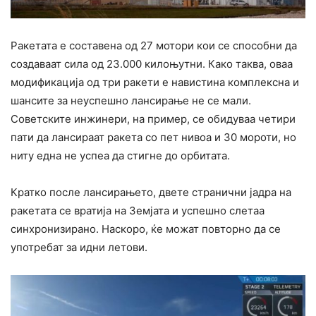
Ракетата е составена од 27 мотори кои се способни да
создаваат сила од 23.000 килоњутни. Како таква, оваа
модификација од три ракети е навистина комплексна и
шансите за неуспешно лансирање не се мали.
Советските инжинери, на пример, се обидуваа четири
пати да лансираат ракета со пет нивоа и 30 мороти, но
ниту една не успеа да стигне до орбитата.
Кратко после лансирањето, двете странични јадра на
ракетата се вратија на Земјата и успешно слетаа
синхронизирано. Наскоро, ќе можат повторно да се
употребат за идни летови.