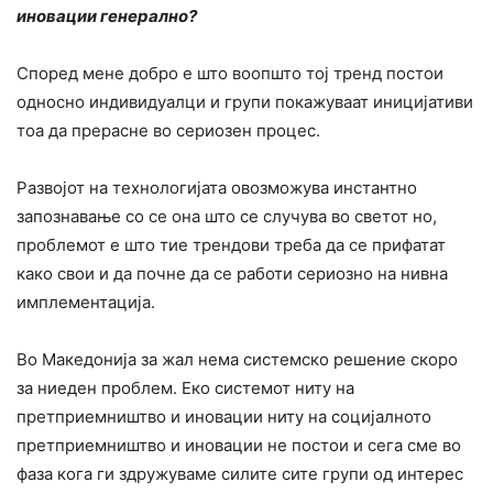
иновации генерално?
Според мене добро е што воопшто тој тренд постои
односно индивидуалци и групи покажуваат иницијативи
тоа да прерасне во сериозен процес.
Развојот на технологијата овозможува инстантно
запознавање со се она што се случува во светот но,
проблемот е што тие трендови треба да се прифатат
како свои и да почне да се работи сериозно на нивна
имплементација.
Во Македонија за жал нема системско решение скоро
за ниеден проблем. Еко системот ниту на
претприемништво и иновации ниту на социјалното
претприемништво и иновации не постои и сега сме во
фаза кога ги здружуваме силите сите групи од интерес