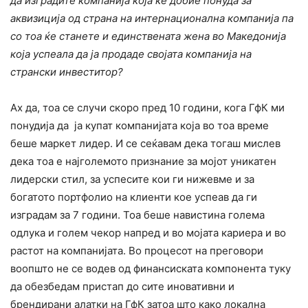
да изградите компанија која ќе добие понуда за
аквизиција од страна на интернационална компанија па
со тоа ќе станете и единствената жена во Македонија
која успеала да ја продаде својата компанија на
странски инвеститор?
Ах да, тоа се случи скоро пред 10 години, кога ГфК ми
понудија да ја купат компанијата која во тоа време
беше маркет лидер. И се сеќавам дека тогаш мислев
дека тоа е најголемото признание за мојот уникатен
лидерски стил, за успесите кои ги нижевме и за
богатото портфолио на клиенти кое успеав да ги
изградам за 7 години. Тоа беше навистина голема
одлука и голем чекор напред и во мојата кариера и во
растот на компанијата. Во процесот на преговори
воопшто не се водев од финансиската компонента туку
да обезбедам пристап до сите иновативни и
брендирани алатки на ГфК затоа што како локална