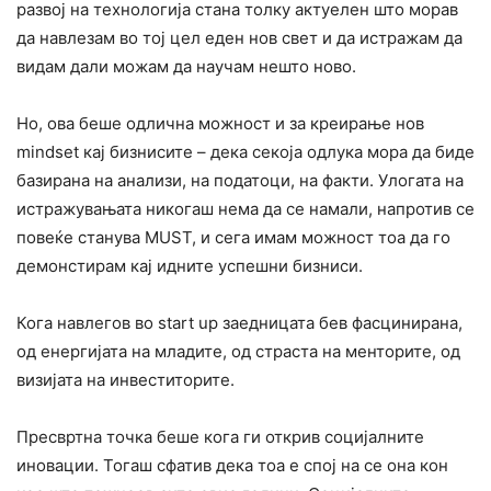
развој на технологија стана толку актуелен што морав
да навлезам во тој цел еден нов свет и да истражам да
видам дали можам да научам нешто ново.
Но, ова беше одлична можност и за креирање нов
mindset кај бизнисите – дека секоја одлука мора да биде
базирана на анализи, на податоци, на факти. Улогата на
истражувањата никогаш нема да се намали, напротив се
повеќе станува MUST, и сега имам можност тоа да го
демонстирам кај идните успешни бизниси.
Кога навлегов во start up заедницата бев фасцинирана,
од енергијата на младите, од страста на менторите, од
визијата на инвеститорите.
Пресвртна точка беше кога ги открив социјалните
иновации. Тогаш сфатив дека тоа е спој на се она кон