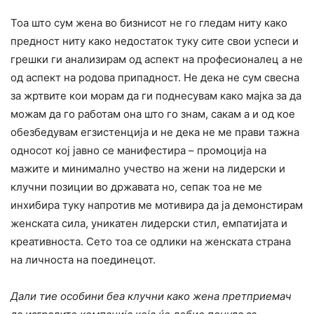
Тоа што сум жена во бизнисот не го гледам ниту како
предност ниту како недостаток туку сите свои успеси и
грешки ги анализирам од аспект на професионалец а не
од аспект на родова припадност. Не дека не сум свесна
за жртвите кои морам да ги поднесувам како мајка за да
можам да го работам она што го знам, сакам а и од кое
обезбедувам егзистенција и не дека не ме прави тажна
односот кој јавно се манифестира – промоција на
мажите и минимално учество на жени на лидерски и
клучни позиции во државата но, сепак тоа не ме
инхибира туку напротив ме мотивира да ја демонстирам
женската сила, уникатен лидерски стил, емпатијата и
креативноста. Сето тоа се одлики на женската страна
на личноста на поединецот.
Дали тие особини беа клучни како жена претприемач