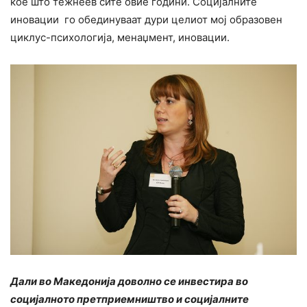
кое што тежнеев сите овие години. Социјалните
иновации го обединуваат дури целиот мој образовен
циклус-психологија, менаџмент, иновации.
Дали во Македонија доволно се инвестира во
социјалното претприемништво и социјалните