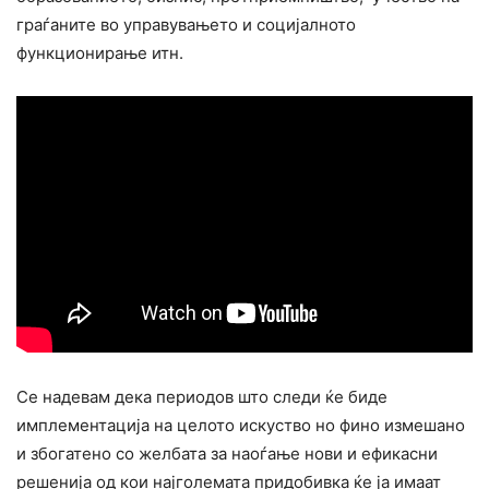
граѓаните во управувањето и социјалното
функционирање итн.
Се надевам дека периодов што следи ќе биде
имплементација на целото искуство но фино измешано
и збогатено со желбата за наоѓање нови и ефикасни
решенија од кои најголемата придобивка ќе ја имаат