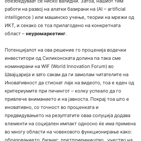
обезбедуваат се ниско валидни. Затоа, нашиот тим
работи на развој на алатки базирани на (AI – artificial
intelligence ) или машинско учење, теории на мрежи од
ИКТ, и секако се тоа прилагодено на конкретната
област –
неуромаркетинг
.
Потенцијалот на ова решение го проценија водечки
инвеститори од Силиконската долина па така сме
номинирани на WIF (World Innovation Forum) во
Швајцарија и зато сакам да ги замолам читателите на
Иновативност да стиснат лајк на видеото, тоа е еден од
критериумите при пичингот – колку успеало да го
привлече вниманието и на јавноста. Покрај тоа што е
иновативно, со точност во проценката и
предвидувањето на резултатите оваа солуција додава
елементи на социјален импакт односно ќе има примена
во многу области на човековото функционирање како:
образованието, бизнис, претприемништво, учество на