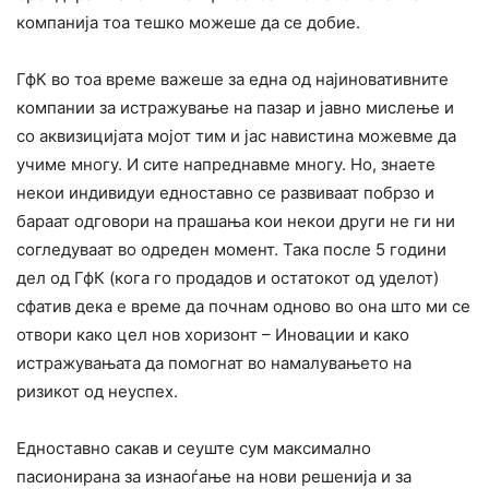
компанија тоа тешко можеше да се добие.
ГфК во тоа време важеше за една од најиновативните
компании за истражување на пазар и јавно мислење и
со аквизицијата мојот тим и јас навистина можевме да
учиме многу. И сите напреднавме многу. Но, знаете
некои индивидуи едноставно се развиваат побрзо и
бараат одговори на прашања кои некои други не ги ни
согледуваат во одреден момент. Така после 5 години
дел од ГфК (кога го продадов и остатокот од уделот)
сфатив дека е време да почнам одново во она што ми се
отвори како цел нов хоризонт – Иновации и како
истражувањата да помогнат во намалувањето на
ризикот од неуспех.
Едноставно сакав и сеуште сум максимално
пасионирана за изнаоѓање на нови решенија и за