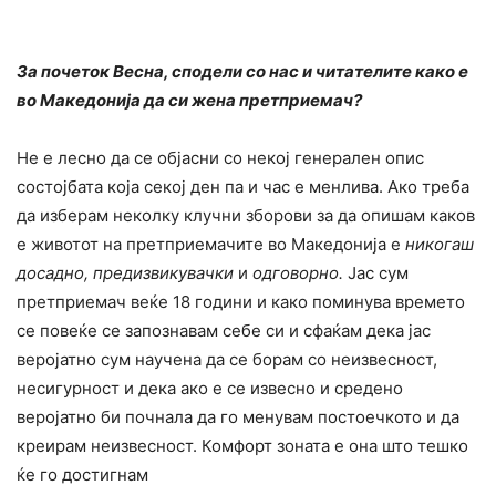
За почеток Весна, сподели со нас и читателите како е
во Македонија да си жена претприемач?
Не е лесно да се објасни со некој генерален опис
состојбата која секој ден па и час е менлива. Ако треба
да изберам неколку клучни зборови за да опишам каков
е животот на претприемачите во Македонија е
никогаш
досадно, предизвикувачки
и
одговорно.
Јас сум
претприемач веќе 18 години и како поминува времето
се повеќе се запознавам себе си и сфаќам дека јас
веројатно сум научена да се борам со неизвесност,
несигурност и дека ако е се извесно и средено
веројатно би почнала да го менувам постоечкото и да
креирам неизвесност. Комфорт зоната е она што тешко
ќе го достигнам