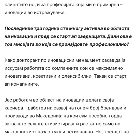
клиентите но, и за професијата која ми е примарна –
иновации во истражување.
Последниве три години сте многу активна во областа
на иновации и пред се старт ап заедницата. Дали ова е
тоа мисијата во која се пронајдовте професионално?
Како докторант по иновациски менаџмент сакав да ја
искусам работата со компаниите кои се максимално
иновативни, креативни и флексибилни. Такви се старт
ап комапниите.
Јас работам во област на иновации целата своја
кариера – работев на развој на голем број брендови и
производи во Македонија на кои сум посебно горда
затоа што сеуште егизистираат и растат не само на
македонскиот пазар туку и регионално. Но, трендот на