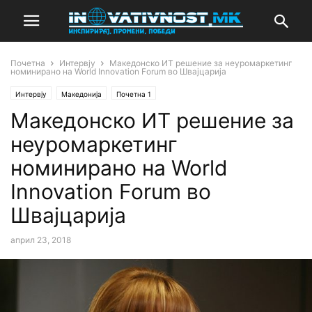
Почетна
Интервју
Македонско ИТ решение за неуромаркетинг
номинирано на World Innovation Forum во Швајцарија
Интервју
Македонија
Почетна 1
Македонско ИТ решение за
неуромаркетинг
номинирано на World
Innovation Forum во
Швајцарија
април 23, 2018