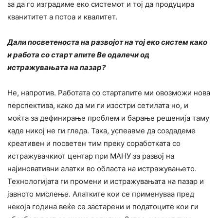
за да го изградиме еко системот и тој да продуцира
кванититет а потоа и квалитет.
Дали посветеноста на развојот на тој еко систем како
и работа со старт апите Ве одалечи од
истражувањата на пазар?
Не, напротив. Работата со стартапите ми овозможи нова
перспектива, како да ми ги изостри сетилата но, и
моќта за дефинирање проблем и барање решенија таму
каде никој не ги гледа. Така, успеавме да создадеме
креативен и посветен тим преку соработката со
истражувачкиот центар при МАНУ за развој на
најиновативни алатки во областа на истражувањето.
Технологијата ги промени и истражувањата на пазар и
јавното мислење. Алатките кои се применуваа пред
некојa година веќе се застарени и податоците кои ги