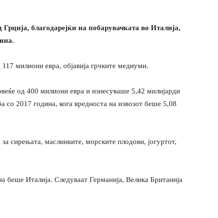
д Грција, благодарејќи на побарувачката во Италија,
дина.
 117 милиони евра, објавија грчките медиуми.
повеќе од 400 милиони евра и изнесуваше 5,42 милијарди
а со 2017 година, кога вредноста на извозот беше 5,08
 за сирењата, маслинките, морските плодови, јогуртот,
на беше Италија. Следуваат Германија, Велика Британија