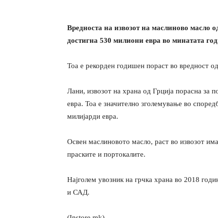
Вредноста на извозот на маслиново масло о
достигна 530 милиони евра во минатата го
Тоа е рекорден годишен пораст во вредност од
Лани, извозот на храна од Грција порасна за 
евра. Тоа е значително зголемување во споредб
милијарди евра.
Освен маслиновото масло, раст во извозот има
праските и портокалите.
Најголем увозник на грчка храна во 2018 годи
и САД.
(Instore.mk)