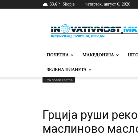
C
33.6
Skopje
четврток, август 6, 2026
Иновативност
ПОЧЕТНА
МАКЕДОНИЈА
ШТО
ЗЕЛЕНА ПЛАНЕТА
Што прави светот?
Грција руши реко
маслиново масл