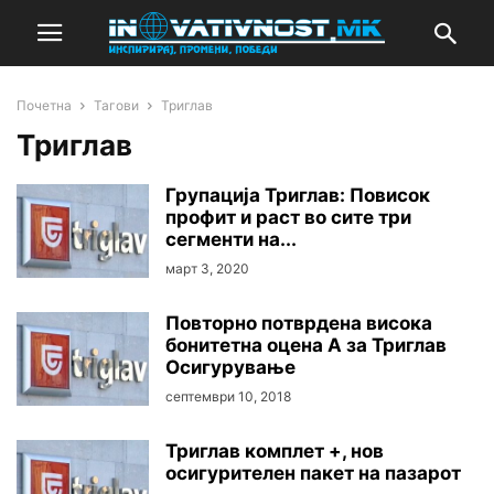
Почетна
Тагови
Триглав
Триглав
Групација Триглав: Повисок
профит и раст во сите три
сегменти на...
март 3, 2020
Повторно потврдена висока
бонитетна оцена A за Триглав
Осигурување
септември 10, 2018
Триглав комплет +, нов
осигурителен пакет на пазарот