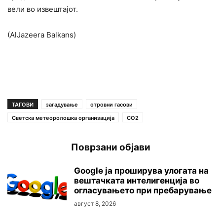
вели во извештајот.
(AlJazeera Balkans)
ТАГОВИ
загадување
отровни гасови
Светска метеоролошка организација
СО2
Поврзани објави
Google ја проширува улогата на
вештачката интелигенција во
огласувањето при пребарување
август 8, 2026