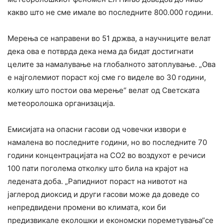
какво што не сме имале во последните 800.000 години.
Мерења се направени во 51 држва, а научниците велат
дека ова е потврда дека нема да бидат достигнати
целите за намалување на глобалното затоплување. „Ова
е најголемиот пораст кој сме го виделе во 30 години,
колкиу што постои ова мерење“ велат од Светската
метеоролошка организација.
Емисијата на опасни гасови од човечки извори е
намалена во последните години, но во последните 70
години концентрацијата на СО2 во воздухот е речиси
100 пати поголема отколку што била на крајот на
ледената доба. „Рапидниот пораст на нивотот на
јаглерод диоксид и други гасови може да доведе со
непредвидени промени во климата, кои би
предизвикале еколошки и економски пореметувања“се