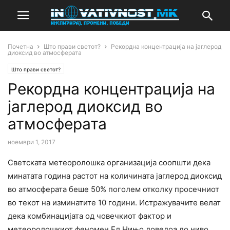
Почетна
Што прави светот?
Рекордна концентрација на јаглерод
диоксид во атмосферата
Што прави светот?
Рекордна концентрација на
јаглерод диоксид во
атмосферата
ноември 1, 2017
Светската метеоролошка организација соопшти дека
минатата година растот на количината јаглерод диоксид
во атмосферата беше 50% поголем отколку просечниот
во текот на изминатите 10 години. Истражувачите велат
дека комбинацијата од човечкиот фактор и
метеоролошкиот феномен Ел Нињо доведоа до ниво