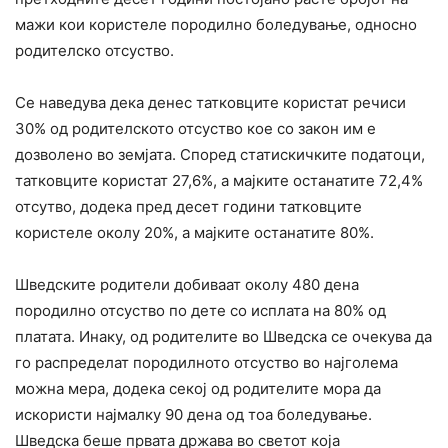
мажи кои користеле породилно боледување, односно
родителско отсуство.
Се наведува дека денес татковците користат речиси
30% од родителското отсуство кое со закон им е
дозволено во земјата. Според статискичките податоци,
татковците користат 27,6%, а мајките останатите 72,4%
отсутво, додека пред десет години татковците
користеле околу 20%, а мајките останатите 80%.
Шведските родители добиваат околу 480 дена
породилно отсуство по дете со исплата на 80% од
платата. Инаку, од родителите во Шведска се очекува да
го распределат породилното отсуство во најголема
можна мера, додека секој од родителите мора да
искористи најмалку 90 дена од тоа боледување.
Шведска беше првата држава во светот која