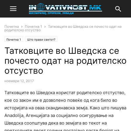
Почетна
Почетна 1
Татковците во Шведска се почесто одат на
родителско отсуство
Почетна 1
Што прави светот?
Татковците во Шведска се
почесто одат на родителско
отсуство
ноември 12, 2017
Татковците во Шведска користат родителско отстуство,
кое со закон им е дозволено повеќе од кога било во
историјата на оваа скандинавска земја. Како што пишува
Anadolija, Агенцијата за социјално осигурување на
Шведска соопштува дека во земјата во текот на
претходните десет години постојано расте бројот на