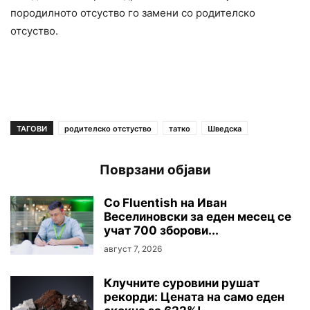
породилното отсуство го замени со родителско
отсуство.
ТАГОВИ
родителско отстуство
татко
Шведска
Поврзани објави
Со Fluentish на Иван
Веселиновски за еден месец се
учат 700 зборови...
август 7, 2026
Клучните суровини рушaт
рекорди: Цената на само еден