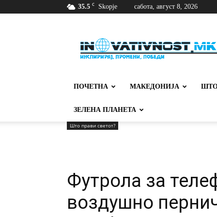
C
35.5
Skopje
сабота, август 8, 2026
Иновативност
ПОЧЕТНА
МАКЕДОНИЈА
ШТО
ЗЕЛЕНА ПЛАНЕТА
Што прави светот?
Футролa за теле
воздушно пернич