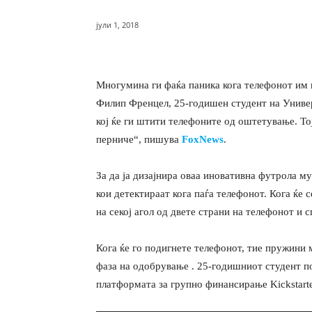
јули 1, 2018
Многумина ги фаќа паника кога телефонот им п
Филип Френцел, 25-годишен студент на Униве
кој ќе ги штити телефоните од оштетување. То
перниче“, пишува
FoxNews
.
За да ја дизајнира оваа иновативна футрола м
кои детектираат кога паѓа телефонот. Кога ќе 
на секој агол од двете страни на телефонот и 
Кога ќе го подигнете телефонот, тие пружини 
фаза на одобрување . 25-годишниот студент по
платформата за групно финансирање Kickstarter