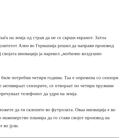
аѓа на земја од страв да не се скрши екранот. Затоа
рзитетот Ален во Германија решил да направи производ
ј својата иновација ја нарекол „мобилно воздушно
у биле потребни четири години. Таа е опремена со сензори
се активираат сензорите, се отвораат по четири пружини
спречуваат телефонот да удри на земја.
можете да ги склопите во футролата. Оваа иновација е во
 инженерство планира да го стави својот производ на
 во јули.