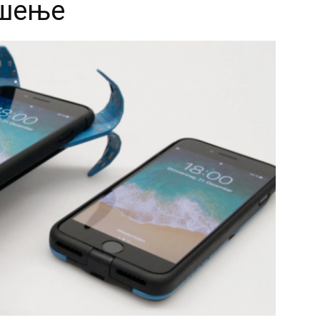
ршење