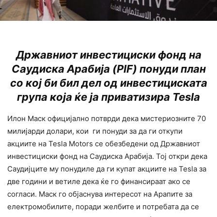
Државниот инвестициски фонд на
Саудиска Арабија (PIF) понуди план
со кој би бил дел од инвестициската
група која ќе ја приватизира Tesla
Илон Маск официјално потврди дека мистериозните 70
милијарди долари, кои ги понуди за да ги откупи
акциите на Tesla Motors се обезбедени од Државниот
инвестициски фонд на Саудиска Арабија. Тој откри дека
Саудијците му понудиле да ги купат акциите на Tesla за
две години и ветиле дека ќе го финансираат ако се
согласи. Маск го објаснува интересот на Арапите за
електромобилите, поради желбите и потребата да се