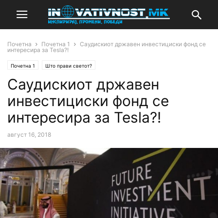
Почетна
Почетна 1
Саудискиот државен инвестициски фонд сe
интересира за Tesla?!
Почетна 1
Што прави светот?
Саудискиот државен
инвестициски фонд сe
интересира за Tesla?!
август 16, 2018