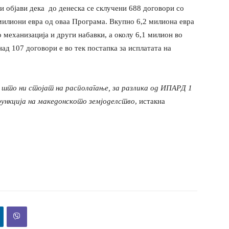
 објави дека до денеска се склучени 688 договори со
милиони евра од оваа Програма. Вкупно 6,2 милиона евра
 механизација и други набавки, а околу 6,1 милион во
над 107 договори е во тек постапка за исплатата на
а што ни стојат на располагање, за разлика од ИПАРД 1
функција на македонското земјоделство
, истакна