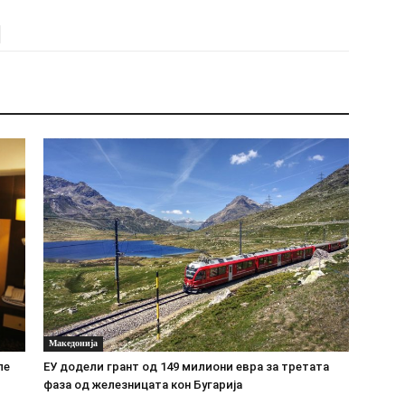
Македонија
ле
ЕУ додели грант од 149 милиони евра за третата
фаза од железницата кон Бугарија