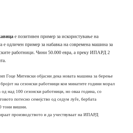
кавица
е позитивен пример за искористување на
 е одличен пример за набавка на современа машина за
ските работници. Чини 50.000 евра, а преку ИПАРД 2
та.
ип Гоце Митевски објасни дека новата машина за берење
 бројот на сезонски работници кои минатите години морал
 од над 100 сезонски работници, но оваа година, со
еговото потесно семејство од седум луѓе, бербата
00 тони вишни.
ираат производството и да учествуваат на ИПАРД