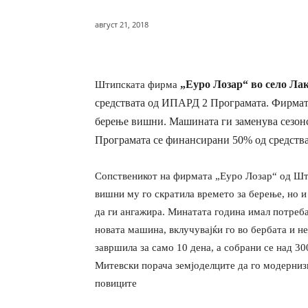
август 21, 2018
„Еуро Лозар“ во село Ла
Штипската фирма
средствата од ИПАРД 2 Програмата. Фирмата
берење вишни.
Машината ги заменува сезон
Програмата се финансирани 50% од средства
Сопственикот на фирмата „Еуро Лозар“ од Шт
вишни му го скратила времето за берење, но и
да ги ангажира. Минатата година имал потреба
новата машина, вклучувајќи го во бербата и н
завршила за само 10 дена, а собрани се над 3
Митевски порача земјоделците да го модерниз
повиците