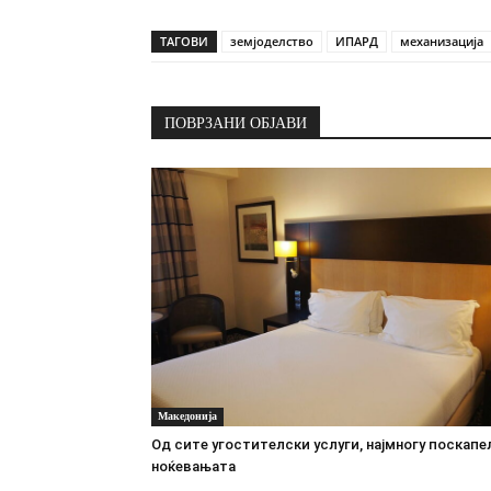
ТАГОВИ
земјоделство
ИПАРД
механизација
ПОВРЗАНИ ОБЈАВИ
Македонија
Oд сите угостителски услуги, најмногу поскапе
ноќевањата