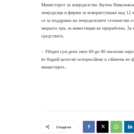
Министерот за земјоделство Љупчо Николовски
земјоделци и фирми за искористување над 12 
се за поддршка на земјоделските стопанства со
мерката три, за инвестиции во преработка. За 
средствата.
– Убеден сум дека овие 60 до 80 милиони евр
ќе бидат целосно искористени и ставени во 
министерот..
Сподели