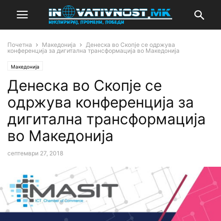
Почетна
Македонија
Денеска во Скопје се одржува
конференција за дигитална трансформација во Македонија
Македонија
Денеска во Скопје се
одржува конференција за
дигитална трансформација
во Македонија
септември 27, 2018