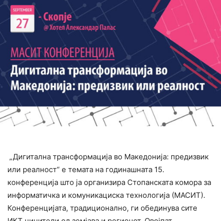
„Дигитална трансформација во Македонија: предизвик
или реалност“ е темата на годинашната 15.
конференција што ја организира Стопанската комора за
информатичка и комуникациска технологија (МАСИТ).
Конференцијата,
традиционално, ги обединува сите
ИКТ чинители од земјава и регионот. Овојпат