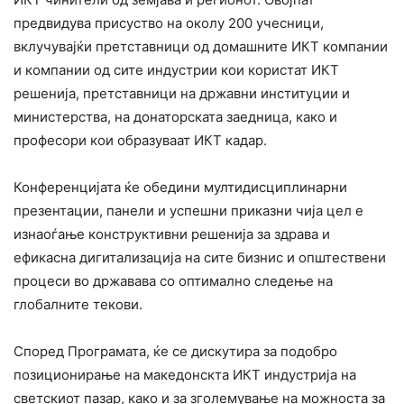
предвидува присуство на околу 200 учесници,
вклучувајќи претставници од домашните ИКТ компании
и компании од сите индустрии кои користат ИКТ
решенија, претставници на државни институции и
министерства, на донаторската заедница, како и
професори кои образуваат ИКТ кадар.
Конференцијата ќе обедини мултидисциплинарни
презентации, панели и успешни приказни чија цел е
изнаоѓање конструктивни решенија за здрава и
ефикасна дигитализација на сите бизнис и општествени
процеси во државава со оптимално следење на
глобалните текови.
Според Програмата, ќе се дискутира за подобро
позиционирање на македонскта ИКТ индустрија на
светскиот пазар, како и за зголемување на можноста за