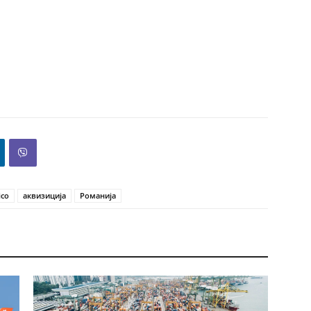
ico
аквизиција
Романија