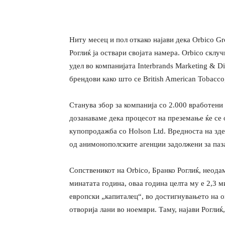
Ниту месец и пол откако најави дека Orbico G
Роглиќ ја оствари својата намера. Orbico склу
удел во компанијата Interbrands Marketing & D
брендови како што се British American Tobacco,
Станува збор за компанија со 2.000 вработени
дозанаваме дека процесот на преземање ќе се 
купопродажба со Holson Ltd. Вредноста на зде
од анимонополските агенции задолжени за паза
Сопственикот на Orbicо, Бранко Роглиќ, неода
минатата година, оваа година целта му е 2,3 м
европски „капиталец“, во достигнувањето на о
отворија лани во ноември. Таму, најави Роглиќ,