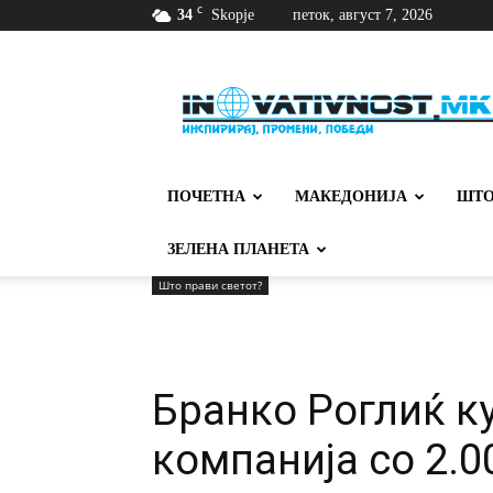
C
34
Skopje
петок, август 7, 2026
Иновативност
ПОЧЕТНА
МАКЕДОНИЈА
ШТО
ЗЕЛЕНА ПЛАНЕТА
Што прави светот?
Бранко Роглиќ к
компанија со 2.0