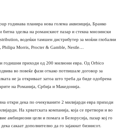
rоup годинава планира нова голема аквизиција, Бранко
чи битна зделка на романскиот пазар и стекна мнозински
istribution, водеќки тамшен дистрибутер за моќни глобални
 Philipa Morris, Procter & Gamble, Nestle…
 и годишни приходи од 200 милиони евра. Од Orbicо
одвива во повеќе фази откако потпишале договор за
лката не ја откриваат затоа што треба да биде одобрена
рите на Романија, Србија и Македонија.
мна откри дека по очекуваните 2 милијарди евра приходи
илијарди. На хрватската компанија, која се претвори и во
вие амбициозни цели и помага и Белорусија, пазар кој го
 дека сакаат дополнително да го зајакнат бизнисот.