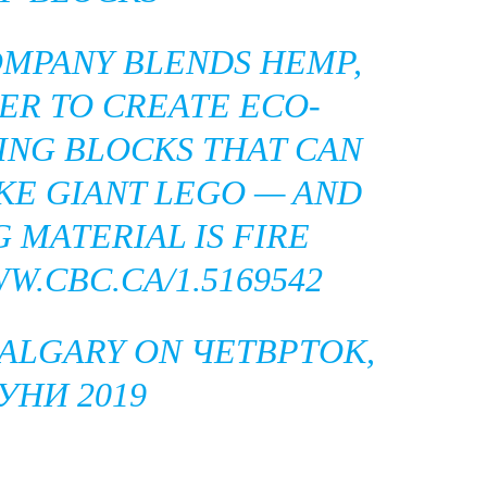
OMPANY BLENDS HEMP,
ER TO CREATE ECO-
ING BLOCKS THAT CAN
IKE GIANT LEGO — AND
 MATERIAL IS FIRE
W.CBC.CA/1.5169542
CALGARY
ON ЧЕТВРТОК,
ЈУНИ 2019