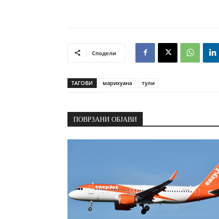
Сподели
ТАГОВИ
марихуана
тули
ПОВРЗАНИ ОБЈАВИ