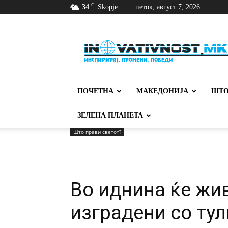
C
34
Skopje
петок, август 7, 2026
Иновативност
ПОЧЕТНА
МАКЕДОНИЈА
ШТО
ЗЕЛЕНА ПЛАНЕТА
Што прави светот?
Во иднина ќе жи
изградени со тул