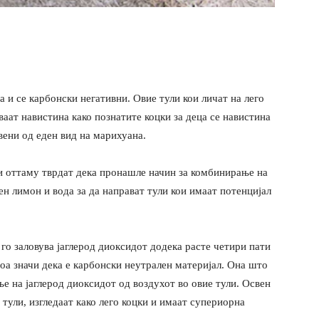
 и се карбонски негативни. Овие тули кои личат на лего
ваат навистина како познатите коцки за деца се навистина
вени од еден вид на марихуана.
 оттаму тврдат дека пронашле начин за комбинирање на
ен лимон и вода за да направат тули кои имаат потенцијал
го заловува јаглерод диоксидот додека расте четири пати
тоа значи дека е карбонски неутрален материјал. Она што
ње на јаглерод диоксидот од воздухот во овие тули. Освен
ули, изгледаат како лего коцки и имаат супериорна