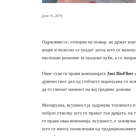
јули 15, 2019
Одржливи се, отпорни на пожар, не држат влага
коцки и полесно се градат затоа што се вклопу
еколошко решение за градење куќи, а се напра
Овие тули ги прави компанијата
Just BioFiber
и
дрвенестиот дел од стеблото марихуана со зел
да го сменат начинот на кој градиме домови.
Махируана, всушност,ја задржува топлината и 
побрзо отколку што го прават тоа дрвјата, па 
го прави оваа компанија, всушност, е заловува
што се многу поеколошки од традиционалните т