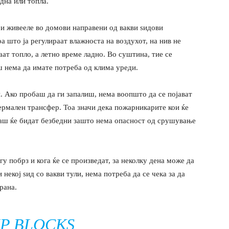
дна или топла.
би живееле во домови направени од вакви ѕидови
оа што ја регулираат влажноста на воздухот, на нив не
ат топло, а летно време ладно. Во суштина, тие се
ш нема да имате потреба од клима уреди.
. Ако пробаш да ги запалиш, нема воопшто да се појават
ермален трансфер. Тоа значи дека пожарникарите кои ќе
огаш ќе бидат безбедни зашто нема опасност од срушување
у побрз и кога ќе се произведат, за неколку дена може да
некој ѕид со вакви тули, нема потреба да се чека за да
рана.
P BLOCKS