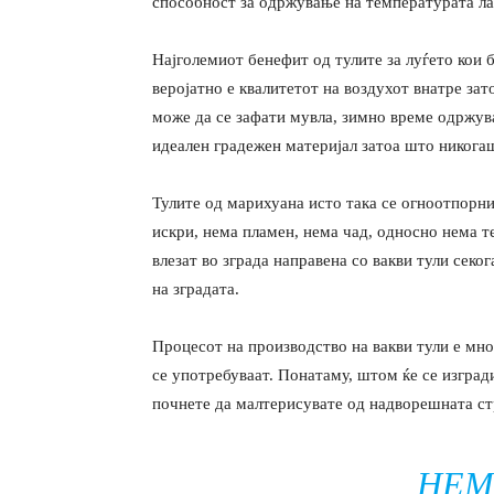
способност за одржување на температурата ла
Најголемиот бенефит од тулите за луѓето кои 
веројатно е квалитетот на воздухот внатре зат
може да се зафати мувла, зимно време одржува
идеален градежен материјал затоа што никога
Тулите од марихуана исто така се огноотпорни
искри, нема пламен, нема чад, односно нема т
влезат во зграда направена со вакви тули сек
на зградата.
Процесот на производство на вакви тули е мног
се употребуваат. Понатаму, штом ќе се изгради 
почнете да малтерисувате од надворешната ст
HEM