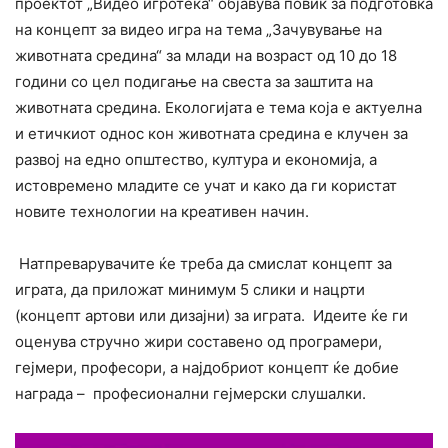
проектот „Видео игротека“ објавува повик за подготовка
на концепт за видео игра на тема „Зачувување на
животната средина“ за млади на возраст од 10 до 18
години со цел подигање на свеста за заштита на
животната средина. Екологијата е тема која е актуелна
и етичкиот однос кон животната средина е клучен за
развој на едно општество, култура и економија, а
истовремено младите се учат и како да ги користат
новите технологии на креативен начин.
Натпреварувачите ќе треба да смислат концепт за
играта, да приложат минимум 5 слики и нацрти
(концепт артови или дизајни) за играта. Идеите ќе ги
оценува стручно жири составено од програмери,
гејмери, професори, а најдобриот концепт ќе добие
награда – професионални гејмерски слушалки.