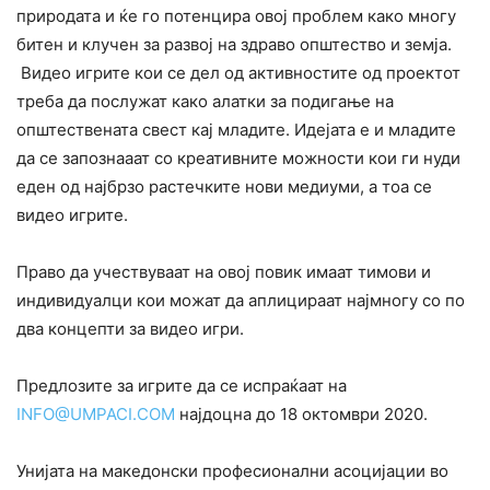
природата и ќе го потенцира овој проблем како многу
битен и клучен за развој нa здраво општество и земја.
Видео игрите кои се дел од активностите од проектот
треба да послужат како алатки за подигање на
општествената свест кај младите. Идејата е и младите
да се запознааат со креативните можности кои ги нуди
еден од најбрзо растечките нови медиуми, а тоа се
видео игрите.
Право да учествуваат на овој повик имаат тимови и
индивидуалци кои можат да аплицираат најмногу со по
два концепти за видео игри.
Предлозите за игрите да се испраќаат на
INFO@UMPACI.COM
најдоцна до 18 октомври 2020.
Унијата на македонски професионални асоцијации во