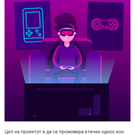
Цел на проектот е да се промовира етички однос кон