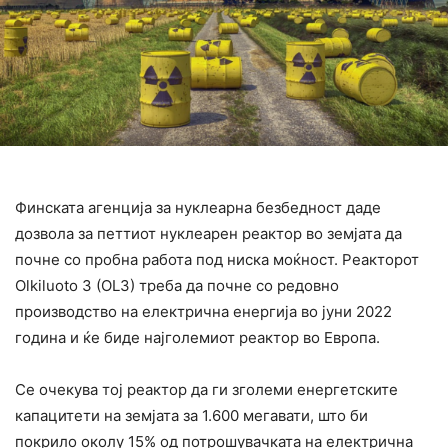
Финската агенција за нуклеарна безбедност даде
дозвола за петтиот нуклеарен реактор во земјата да
почне со пробна работа под ниска моќност. Реакторот
Olkiluoto 3 (OL3) треба да почне со редовно
производство на електрична енергија во јуни 2022
година и ќе биде најголемиот реактор во Европа.
Се очекува тој реактор да ги зголеми енергетските
капацитети на земјата за 1.600 мегавати, што би
покрило околу 15% од потрошувачката на електрична