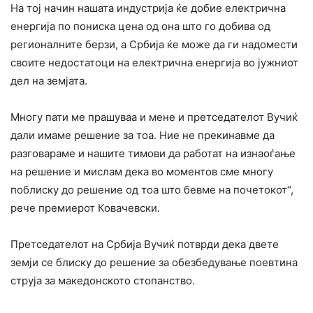
На тој начин нашата индустрија ќе добие електрична
енергија по пониска цена од она што го добива од
регионалните берзи, а Србија ќе може да ги надомести
своите недостатоци на електрична енергија во јужниот
дел на земјата.
Многу пати ме прашуваа и мене и претседателот Вучиќ
дали имаме решение за тоа. Ние не прекинавме да
разговараме и нашите тимови да работат на изнаоѓање
на решение и мислам дека во моментов сме многу
поблиску до решение од тоа што бевме на почетокот“,
рече премиерот Ковачевски.
Претседателот на Србија Вучиќ потврди дека двете
земји се блиску до решение за обезбедување поевтина
струја за македонското стопанство.