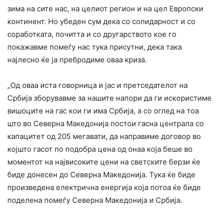
зима на сите нас, на целиот регион и на цел Европски
континент. Но убеден сум дека со солидарност и со
соработката, почитта и со другарството кое го
покажавме помеѓу нас тука присутни, дека така
најлесно ќе ја пребродиме оваа криза.
„Од оваа иста говорница и јас и претседателот на
Србија зборувавме за нашите напори да ги искористиме
вишоците на гас кои ги има Србија, а со оглед на тоа
што во Северна Македонија постои гасна централа со
капацитет од 205 мегавати, да направиме договор во
којшто гасот по подобра цена од онаа која беше во
моментот на највисоките цени на светските берзи ќе
биде донесен до Северна Македонија. Тука ќе биде
произведена електрична енергија која потоа ќе биде
поделена помеѓу Северна Македонија и Србија.