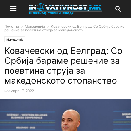
Почетна
Македонија
Ковачевски oд Белград: Со Србија бараме
решение за поевтина струја за македонското...
Македонија
Ковачевски oд Белград: Со
Србија бараме решение за
поевтина струја за
македонското стопанство
ноември 17, 2022