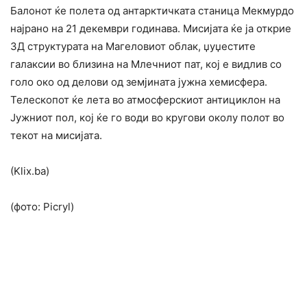
Балонот ќе полета од антарктичката станица Мекмурдо
најрано на 21 декември годинава. Мисијата ќе ја открие
3Д структурата на Магеловиот облак, џуџестите
галаксии во близина на Млечниот пат, кој е видлив со
голо око од делови од земјината јужна хемисфера.
Телескопот ќе лета во атмосферскиот антициклон на
Јужниот пол, кој ќе го води во кругови околу полот во
текот на мисијата.
(Klix.ba)
(фото: Picryl)