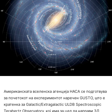
Американската вселенска агенција НАСА се подготвува
за почетокот на експериментот наречен GUSTO, што е
кратенка за Galactic/Extragalactic ULDB Spectroscopic
Terahertz Observatory, кој има за цел да направи 3Д