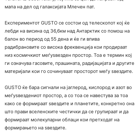
мапа на дел од галаксијата Млечен пат.
Експериментот GUSTO се состои од телескопот кој ќе
лебди на висина од 36,6км над Антарктик со помош на
балон во период од 55 дена и ќе ги впива
радибрановите со висока фреквенција кои продираат
низ космичкиот меѓуѕвезден простор. Тоа е термин кој
ги означува гасовите, прашината, радијацијата и другите
материјали кои го сочинуваат просторот меѓу ѕвездите.
GUSTO ќе бара сигнали на јаглерод, кислород и азот во
меѓуѕвездениот простор, а со тоа се навестува за тоа
како се формираат ѕвездите и планетите, конкретно она
што прави вселенските честички да се групираат и да
формираат молекуларни облаци кои претходат на
формирањето на ѕвездите.