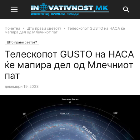
Почетна
Што прави светот?
Телескопот GUSTO на НАСА ќе
мапира дел од Млечниот пат
Што прави светот?
Телескопот GUSTO на НАСА
ќе мапира дел од Млечниот
пат
декември 19, 2023