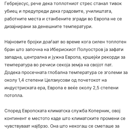
Гебрејесус, рече дека топлотниот стрес станал тивок
убиец и предупреди дека градовите, училиштата,
работните места и станбените згради во Европа не се
дизајнирани за денешните температури.
Најновите бројки доаѓаат во време кога силен топлотен
бран што започна на Иберискиот Полуостров ја зафати
западна, централна и јужна Европа, кршејќи рекорди за
температура во речиси секоја земја на својот пат.
Додека просечната глобална температура се зголеми за
околу 1,4 степени Целзиусови од почетокот на
индустриската ера, Европа е веќе околу 2,5 степени
потопла.
Според Европската климатска служба Коперник, овој
континент е местото каде што климатските промени се
чувствуваат најбрзо. Она што некогаш се сметаше за