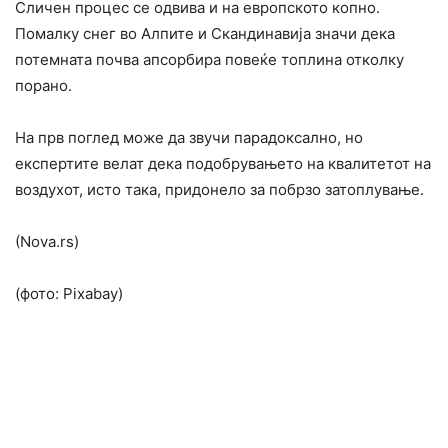
Сличен процес се одвива и на европското копно.
Помалку снег во Алпите и Скандинавија значи дека
потемната почва апсорбира повеќе топлина отколку
порано.
На прв поглед може да звучи парадоксално, но
експертите велат дека подобрувањето на квалитетот на
воздухот, исто така, придонело за побрзо затоплување.
(Nova.rs)
(фото: Pixabay)