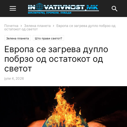
Почетна
Зелена планета
Европа се загрева дупло побрзо од
остатокот од светот
Зелена планета
Што прави светот?
Европа се загрева дупло
побрзо од остатокот од
светот
јули 4, 2026