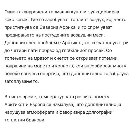
Овие таканаречени термални куполи функционираат
како капак. Тие го заробуваат топлиот воздух, кој често
пристигнува од Северна Африка, и го спречуваат
продирањето на постудените воздушни маси.
Дополнителен проблем е Арктикот, кој се затоплува три
до четири пати побрзо од глобалниот просек. Со
топењето на мразот и снегот се откриваат потемни
површини на морето и копното, кои апсорбираат многу
повеќе сончева енергија, што дополнително го забрзува
затоплувањето.
Во исто време, температурната разлика помеѓу
Арктикот и Европа се намалува, што дополнително ја
нарушува атмосферата и фаворизира долготрајни
топлотни бранови.