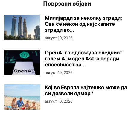
Поврзани објави
Милијарди за неколку згради:
Ова се некои од најскапите
згради во...
август 10, 2026
OpenAI го одложува следниот
голем АI модел Astra поради
способност за...
август 10, 2026
Кој во Европа најтешко може да
си дозволи одмор?
август 10, 2026