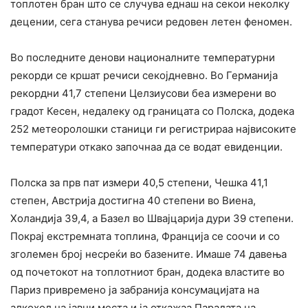
топлотен бран што се случува еднаш на секои неколку
децении, сега станува речиси редовен летен феномен.
Во последните денови националните температурни
рекорди се кршат речиси секојдневно. Во Германија
рекордни 41,7 степени Целзиусови беа измерени во
градот Кесен, недалеку од границата со Полска, додека
252 метеоролошки станици ги регистрираа највисоките
температури откако започнаа да се водат евиденции.
Полска за прв пат измери 40,5 степени, Чешка 41,1
степен, Австрија достигна 40 степени во Виена,
Холандија 39,4, а Базел во Швајцарија дури 39 степени.
Покрај екстремната топлина, Франција се соочи и со
зголемен број несреќи во базените. Имаше 74 давења
од почетокот на топлотниот бран, додека властите во
Париз привремено ја забранија консумацијата на
алкохол на јавни места и ја откажаа Парадата на