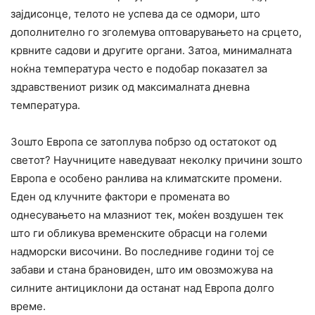
зајдисонце, телото не успева да се одмори, што
дополнително го зголемува оптоварувањето на срцето,
крвните садови и другите органи. Затоа, минималната
ноќна температура често е подобар показател за
здравствениот ризик од максималната дневна
температура.
Зошто Европа се затоплува побрзо од остатокот од
светот? Научниците наведуваат неколку причини зошто
Европа е особено ранлива на климатските промени.
Еден од клучните фактори е промената во
однесувањето на млазниот тек, моќен воздушен тек
што ги обликува временските обрасци на големи
надморски височини. Во последниве години тој се
забави и стана брановиден, што им овозможува на
силните антициклони да останат над Европа долго
време.