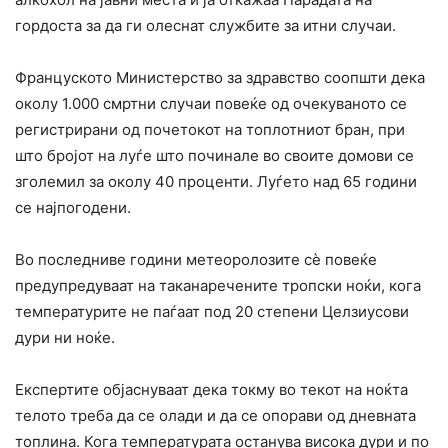
гордоста за да ги олеснат службите за итни случаи.
Француското Министерство за здравство соопшти дека
околу 1.000 смртни случаи повеќе од очекуваното се
регистрирани од почетокот на топлотниот бран, при
што бројот на луѓе што починале во своите домови се
зголемил за околу 40 проценти. Луѓето над 65 години
се најпогодени.
Во последниве години метеоролозите сè повеќе
предупредуваат на таканаречените тропски ноќи, кога
температурите не паѓаат под 20 степени Целзиусови
дури ни ноќе.
Експертите објаснуваат дека токму во текот на ноќта
телото треба да се олади и да се опорави од дневната
топлина. Кога температурата останува висока дури и по