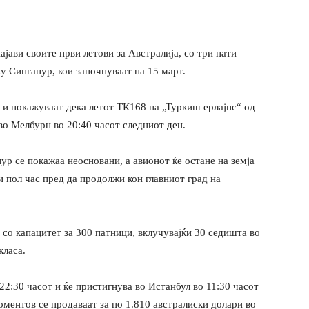
јави своите први летови за Австралија, со три пати
у Сингапур, кои започнуваат на 15 март.
 и покажуваат дека летот ТК168 на „Туркиш ерлајнс“ од
 во Мелбурн во 20:40 часот следниот ден.
р се покажаа неосновани, а авионот ќе остане на земја
и пол час пред да продолжи кон главниот град на
 со капацитет за 300 патници, вклучувајќи 30 седишта во
класа.
2:30 часот и ќе пристигнува во Истанбул во 11:30 часот
оментов се продаваат за по 1.810 австралиски долари во