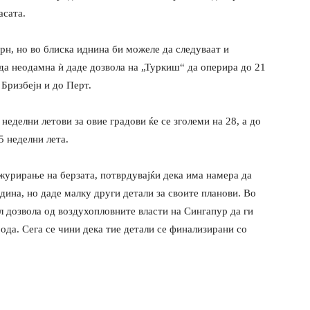
асата.
урн, но во блиска иднина би можеле да следуваат и
да неодамна ѝ даде дозвола на „Туркиш“ да оперира до 21
 Бризбејн и до Перт.
неделни летови за овие градови ќе се зголеми на 28, а до
5 неделни лета.
журирање на берзата, потврдувајќи дека има намера да
дина, но даде малку други детали за своите планови. Во
л дозвола од воздухопловните власти на Сингапур да ги
ода. Сега се чини дека тие детали се финализирани со