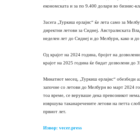
економската и за по 9.400 долари во бизнис-кл
Засега „Туркиш ерлајнс“ ќе лета само за Мелб
директни летови за Сиднеј. Австралиската Вла
неделен лет до Сиднеј и до Мелбурн, како и до
Од крајот на 2024 година, бројот на дозволени 
крајот на 2025 година ќе бидат дозволени до 3
Минатиот месец, „Туркиш ерлајнс“ обезбеди а
започне со летови до Мелбурн во март 2024 го
тоа време, се веруваше дека превозникот нема
извршува таканаречените летови на петта слоб
првиот лет.
Извор: vecer.press