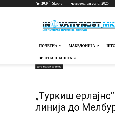
C
20.9
Skopje
четврток, август 6, 2026
Иновативност
ПОЧЕТНА
МАКЕДОНИЈА
ШТО
ЗЕЛЕНА ПЛАНЕТА
Што прави светот?
„Туркиш ерлајнс“
линија до Мелбу