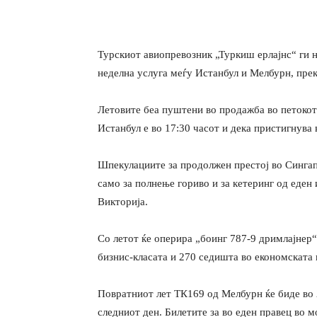
Турскиот авиопревозник „Туркиш ерлајнс“ ги на
неделна услуга меѓу Истанбул и Мелбурн, прек
Летовите беа пуштени во продажба во петокот
Истанбул е во 17:30 часот и дека пристигнува
Шпекулациите за продолжен престој во Сингапу
само за полнење гориво и за кетеринг од еден 
Викторија.
Со летот ќе оперира „боинг 787-9 дримлајнер“
бизнис-класата и 270 седишта во економската 
Повратниот лет ТК169 од Мелбурн ќе биде во 2
следниот ден. Билетите за во еден правец во м