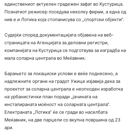
единствениот актуелен градежен зафат во Кустурица.
Познатиот режисер поседува неколку фирми, а една од
нив е и Лотика која стопанисува со „спортски објекти“.
Судејќи според документацијата објавена на веб-
страницата на Агенцијата за деловни регистри,
компанијата на Кустурица се подготвува за изградба на
мала соларна централа во Меќавник.
Барањето за локациски услови е веќе поднесено, а
надлежните органи на градот Ужице изјавија дека за
проектот за соларна централа е неопходен изработка
на урбанистички план поради „јачината на
инсталираната моќност на соларната централа“.
Електраната „Лотика“ ќе се гради во населбата
Меќавник, на две парцели со вкупна површина од 23
ари.