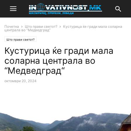
Почетна
Што прави светот?
Кустурица ќе гради мала соларна
централа во “Медведград“
Што прави светот?
Кустурица ќе гради мала
соларна централа во
“Медведград“
октомври 20, 2024