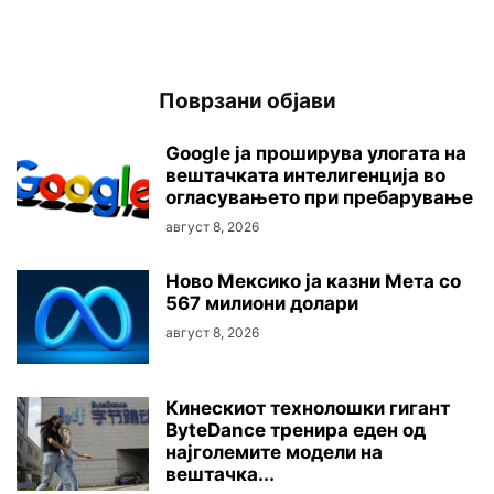
Поврзани објави
Google ја проширува улогата на
вештачката интелигенција во
огласувањето при пребарување
август 8, 2026
Ново Мексико ја казни Мета со
567 милиони долари
август 8, 2026
Кинескиот технолошки гигант
ByteDance тренира еден од
најголемите модели на
вештачка...