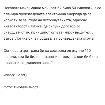
Неговата максимална моќност би била 50 киловати, а се
планира произведената електрична енергија да се
користи за заштеда на потрошувачката, односно
инвеститорот (Лотика) да склучи договор со
снабдувачот по принципот купувач-производител. .
Затоа, Лотика би ја продавала произведената струја.
Сончевата централа би се состоела од вкупно 160
панели, кои би биле поставени на земја, а кои би биле
поврзани со „линиска врска“.
Извор: НоваС
Фото: Иновативност