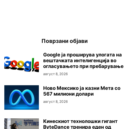
Поврзани објави
Google ја проширува улогата на
вештачката интелигенција во
огласувањето при пребарување
август 8, 2026
Ново Мексико ја казни Мета со
567 милиони долари
август 8, 2026
Кинескиот технолошки гигант
ByteDance тренира еден од