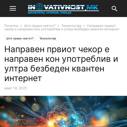
Почетна
Што прави светот?
Технологија
Направен првиот
чекор е направен кон употреблив и ултра безбеден квантен интернет
Што прави светот?
Технологија
Направен првиот чекор е
направен кон употреблив и
ултра безбеден квантен
интернет
март 16, 2025