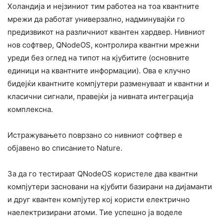
Холандија и нејзиниот тим работеа на тоа квантните
мрежи да работат универзално, надминувајќи го
предизвикот на различниот квантен хардвер. Нивниот
нов софтвер, QNodeOS, контролира квантни мрежни
уреди без оглед на типот на кјубитите (основните
единици на квантните информации). Ова е клучно
бидејќи квантните компјутери разменуваат и квантни и
класични сигнали, правејќи ја нивната интеграција
комплексна.
Истражувањето поврзано со нивниот софтвер е
објавено во списанието Nature.
За да го тестираат QNodeOS користеле два квантни
компјутери засновани на кјубити базирани на дијаманти
и друг квантен компјутер кој користи електрично
наелектризирани атоми. Тие успешно ја воделе