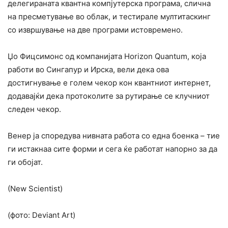
делегираната квантна компјутерска програма, слична
на пресметување во облак, и тестирале мултитаскинг
со извршување на две програми истовремено.
Џо Фицсимонс од компанијата Horizon Quantum, која
работи во Сингапур и Ирска, вели дека ова
достигнување е голем чекор кон квантниот интернет,
додавајќи дека протоколите за рутирање се клучниот
следен чекор.
Венер ја споредува нивната работа со една боенка – тие
ги истакнаа сите форми и сега ќе работат напорно за да
ги обојат.
(New Scientist)
(фото: Deviant Art)