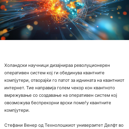
Холандски научници дизајнираа револуционерен
оперативен систем кој ги обединува квантните
компјутери, отворајќи го патот за иднината на квантниот
интернет. Тие направија голем чекор кон квантното
вмрежување со создавање на оперативен систем кој
овозможува беспрекорни врски помеѓу квантните
компјутери.
Стефани Венер од Технолошкиот универзитет Делфт во