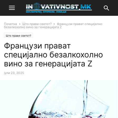
Почетна
Што прави светот?
Французи прават специјално
безалкохолно вино за генерацијата Z
Што прави светот?
Французи прават
специјално безалкохолно
вино за генерацијата Z
јули 23, 2025