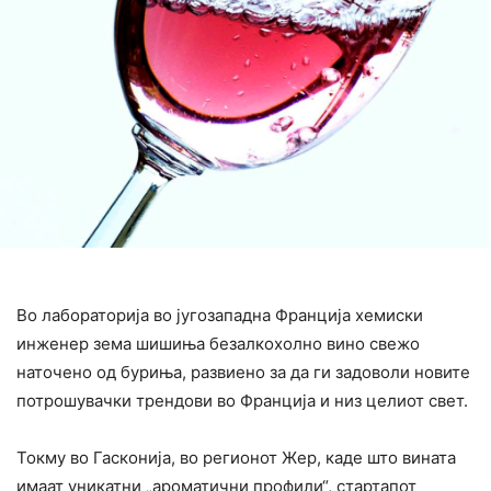
Во лабораторија во југозападна Франција хемиски
инженер зема шишиња безалкохолно вино свежо
наточено од буриња, развиено за да ги задоволи новите
потрошувачки трендови во Франција и низ целиот свет.
Токму во Гасконија, во регионот Жер, каде што вината
имаат уникатни „ароматични профили“, стартапот