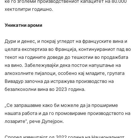
ќе го зголеми производствениот капацитет на 80.000
хектолитри годишно.
Уникатни ароми
Дури и денес, и покрај угледот на француските вина и
целата експертиза во Франција, континуираниот пад во
текот на годините доведе до тешкотии во продажбата
на вино. Забележувајќи дека постои напуштање на
алкохолните пијалоци, особено кај младите, групата
Вивадур започна да истражува производство на
безалкохолни вина во 2023 година.
„Се запрашавме како би можеле да ја прошириме
нашата работа и да го промовираме производството на
лозарите“, рече Дупејрон.
Според извештајот од 2022 година на Националниот