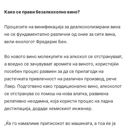
Како се прави безалкохолно вино?
Процесите на винификација за деалкохолизирани вина
не се фундаментално различни од оние за сите вина,
вели енологот Фредерик Бен.
Во новото вино молекулите на алкохол се отстрануваат,
а воедно се зачувуваат аромите на виното, користејќи
посебен процес развиен за да се прилагоди на
растечката привлечност на различен производ, рече
Лаер. Подготвено како традиционално вино, алкохолот
се отстранува со помош на нова алатка, развиена
релативно неодамна, која користи процес на ладна
дестилација, додаде хемискиот инженер.
„Ќе го намалиме притисокот во машината, а тоа ќе ја