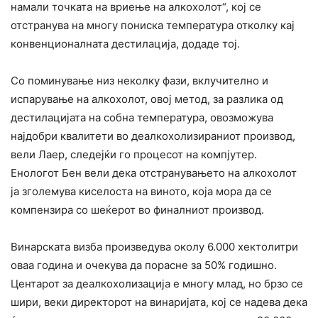
намали точката на вриење на алкохолот“, кој се
отстранува на многу пониска температура отколку кај
конвенционалната дестилација, додаде тој.
Со поминување низ неколку фази, вклучително и
испарување на алкохолот, овој метод, за разлика од
дестилацијата на собна температура, овозможува
најдобри квалитети во деалкохолизираниот производ,
вели Лаер, следејќи го процесот на компјутер.
Енологот Бен вели дека отстранувањето на алкохолот
ја зголемува киселоста на виното, која мора да се
компензира со шеќерот во финалниот производ.
Винарската визба произведува околу 6.000 хектолитри
оваа година и очекува да порасне за 50% годишно.
Центарот за деалкохолизација е многу млад, но брзо се
шири, веки директорот на винаријата, кој се надева дека