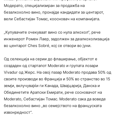
Модерато, специјализиран за продажба на
безалкохолно вино, пронајде кандидати за центарот,
вели Себастијан Томас, коосновач на компанијата.
„Купувачите очекуваат вино со нула алкохол“, рече
инженерот Ромен Лаер, задолжен за деалкохолизација
во центарот Ches Sobré, кој се отвори во јуни.
Од селекција на серии до флаширање, објектот е
создаден од стартапот Moderato и групата лозари
Vivadur од Жерс. На овој пазар Moderato продава 50% од
своите производи во Франција и 50% во странство во 15
земји, вклучувајќи ги Канада, Швајцарија, Данска и
Обединетите Арапски Емирати, рече сосновачот на
Moderato, Себастијан Томас. Moderato сака да воведе
безалкохолно вино „во семејството на француската
извонредност“.