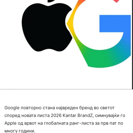
Google повторно стана највреден бренд во светот
според новата листа 2026 Kantar BrandZ, симнувајќи го
Apple од врвот на глобалната ранг-листа за прв пат по
многу години.