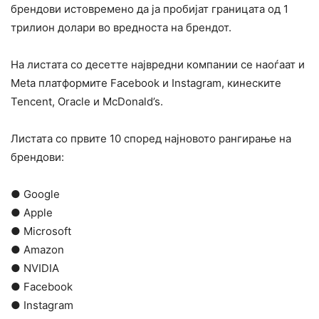
брендови истовремено да ја пробијат границата од 1
трилион долари во вредноста на брендот.
На листата со десетте највредни компании се наоѓаат и
Меtа платформите Facebook и Instagram, кинеските
Tencent, Oracle и McDonald’s.
Листата со првите 10 според најновото рангирање на
брендови:
● Google
● Apple
● Microsoft
● Amazon
● NVIDIA
● Facebook
● Instagram