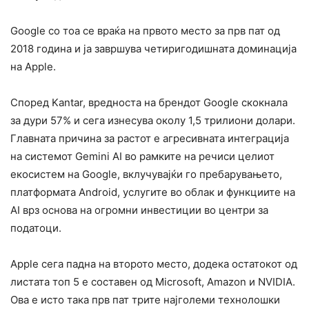
Google со тоа се враќа на првото место за прв пат од
2018 година и ја завршува четиригодишната доминација
на Apple.
Според Kantar, вредноста на брендот Google скокнала
за дури 57% и сега изнесува околу 1,5 трилиони долари.
Главната причина за растот е агресивната интеграција
на системот Gemini AI во рамките на речиси целиот
екосистем на Google, вклучувајќи го пребарувањето,
платформата Android, услугите во облак и функциите на
AI врз основа на огромни инвестиции во центри за
податоци.
Apple сега падна на второто место, додека остатокот од
листата топ 5 е составен од Microsoft, Amazon и NVIDIA.
Ова е исто така прв пат трите најголеми технолошки