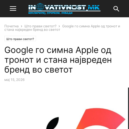
Почетна
Што прави светот?
Google го симна Apple од тронот и
стана највреден бренд во светот
Што прави светот?
Google го симна Apple од
тронот и стана највреден
бренд во светот
мај 15, 2026