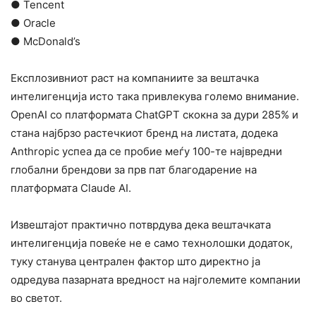
● Tencent
● Oracle
● McDonald’s
Експлозивниот раст на компаниите за вештачка
интелигенција исто така привлекува големо внимание.
OpenAI со платформата ChatGPT скокна за дури 285% и
стана најбрзо растечкиот бренд на листата, додека
Anthropic успеа да се пробие меѓу 100-те највредни
глобални брендови за прв пат благодарение на
платформата Claude AI.
Извештајот практично потврдува дека вештачката
интелигенција повеќе не е само технолошки додаток,
туку станува централен фактор што директно ја
одредува пазарната вредност на најголемите компании
во светот.