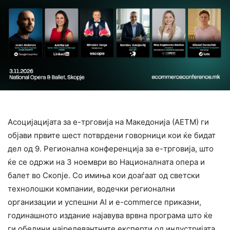
Асоцијацијата за е-трговија на Македонија (АЕТМ) ги
објави првите шест потврдени говорници кои ќе бидат
дел од 9. Регионална конференција за е-трговија, што
ќе се одржи на 3 ноември во Националната опера и
балет во Скопје. Со имиња кои доаѓаат од светски
технолошки компании, водечки регионални
организации и успешни AI и e-commerce приказни,
годинашното издание најавува врвна програма што ќе
ги обедини најрелевантните експерти од индустријата.