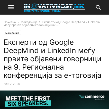
Почетна
Македонија
Експерти од Google DeepMind и LinkedIn
меѓу првите објавени говорници на 9....
Македонија
Експерти од Google
DeepMind и LinkedIn меѓу
првите објавени говорници
на 9. Регионална
конференција за е-трговија
јули 7, 2026