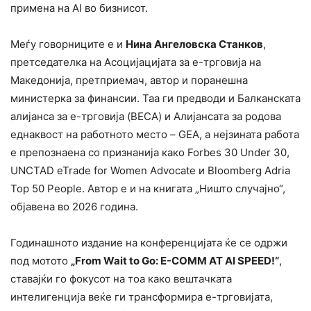
примена на AI во бизнисот.
Меѓу говорниците е и
Нина Ангеловска Станков
,
претседателка на Асоцијацијата за е-трговија на
Македонија, претприемач, автор и поранешна
министерка за финансии. Таа ги предводи и Балканската
алијанса за е-трговија (BECA) и Алијансата за родова
еднаквост на работното место – GEA, а нејзината работа
е препознаена со признанија како Forbes 30 Under 30,
UNCTAD eTrade for Women Advocate и Bloomberg Adria
Top 50 People. Автор е и на книгата „Ништо случајно“,
објавена во 2026 година.
Годинашното издание на конференцијата ќе се одржи
под мотото
„From Wait to Go: E-COMM AT AI SPEED!“
,
ставајќи го фокусот на тоа како вештачката
интелигенција веќе ги трансформира е-трговијата,