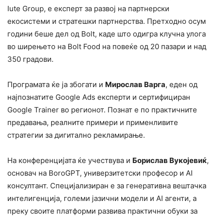
Iute Group, е експерт за развој на партнерски
екосистеми и стратешки партнерства. Претходно осум
години беше дел од Bolt, каде што одигра клучна улога
во ширењето на Bolt Food на повеќе од 20 пазари и над
350 градови.
Програмата ќе ја збогати и
Мирослав Варга
, еден од
најпознатите Google Ads експерти и сертифициран
Google Trainer во регионот. Познат е по практичните
предавања, реалните примери и применливите
стратегии за дигитално рекламирање.
На конференцијата ќе учествува и
Борислав Вукојевиќ
,
основач на BoroGPT, универзитетски професор и AI
консултант. Специјализиран е за генеративна вештачка
интелигенција, големи јазични модели и AI агенти, а
преку своите платформи развива практични обуки за