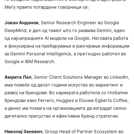
Меѓу првите потврдени говорници се:
Јован Андонов
, Senior Research Engineer во Google
DeepMind, е дел од тимот што го развива Gemini, еден
од најнапредните AI модели на Google. Неговата работа
е фокусирана на пребарување и рангирање информации
за Gemini Personal Intelligence, а претходно работел во
Google и IBM Research.
Амрита Лал
, Senior Client Solutions Manager во LinkedIn,
има повеќе од десет години искуство во маркетинг и
развој на брендови. Во кариерата работела со глобални
брендови како Ferrero, Huggies и Douwe Egberts Coffee,
а денес им помага на организациите да изградат силно
дигитално присуство и ефективни бренд стратегии.
Николај Зеневич
, Group Head of Partner Ecosystem во