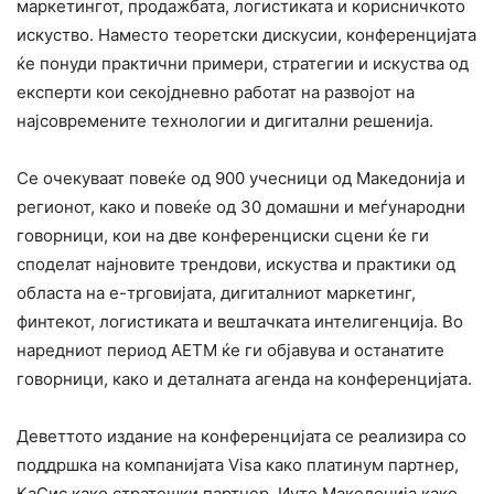
маркетингот, продажбата, логистиката и корисничкото
искуство. Наместо теоретски дискусии, конференцијата
ќе понуди практични примери, стратегии и искуства од
експерти кои секојдневно работат на развојот на
најсовремените технологии и дигитални решенија.
Се очекуваат повеќе од 900 учесници од Македонија и
регионот, како и повеќе од 30 домашни и меѓународни
говорници, кои на две конференциски сцени ќе ги
споделат најновите трендови, искуства и практики од
областа на е-трговијата, дигиталниот маркетинг,
финтекот, логистиката и вештачката интелигенција. Во
наредниот период АЕТМ ќе ги објавува и останатите
говорници, како и деталната агенда на конференцијата.
Деветтото издание на конференцијата се реализира со
поддршка на компанијата Visa како платинум партнер,
КаСис како стратешки партнер, Иуте Македонија како