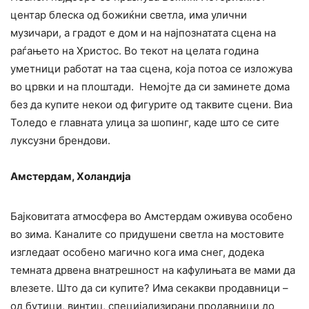
центар блеска од божиќни светла, има улични
музичари, а градот е дом и на најпознатата сцена на
раѓањето на Христос. Во текот на целата година
уметници работат на таа сцена, која потоа се изложува
во црвки и на плоштади. Немојте да си заминете дома
без да купите некои од фигурите од таквите сцени. Виа
Толедо е главната улица за шопинг, каде што се сите
луксузни брендови.
Амстердам, Холандија
Бајковитата атмосфера во Амстердам оживува особено
во зима. Каналите со придушени светла на мостовите
изгледаат особено магично кога има снег, додека
темната дрвена внатрешност на кафулињата ве мами да
влезете. Што да си купите? Има секакви продавници –
од бутици, винтиџ, специјализирани продавници до