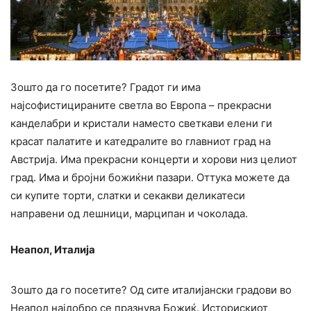
Зошто да го посетите? Градот ги има
најсофистицираните светла во Европа – прекрасни
канделабри и кристали наместо светкави елени ги
красат палатите и катедралите во главниот град на
Австрија. Има прекрасни концерти и хорови низ целиот
град. Има и бројни божиќни пазари. Оттука можете да
си купите торти, слатки и секакви деликатеси
направени од лешници, марципан и чоколада.
Неапол, Италија
Зошто да го посетите? Од сите италијански градови во
Неапол најдобро се празнува Божиќ. Историскиот