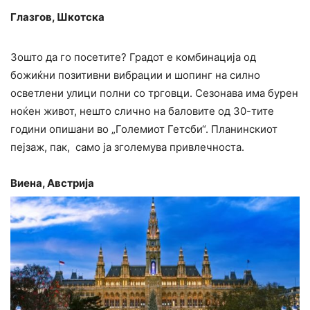
Глазгов, Шкотска
Зошто да го посетите? Градот е комбинација од
божиќни позитивни вибрации и шопинг на силно
осветлени улици полни со трговци. Сезонава има бурен
ноќен живот, нешто слично на баловите од 30-тите
години опишани во „Големиот Гетсби“. Планинскиот
пејзаж, пак, само ја зголемува привлечноста.
Виена, Австрија