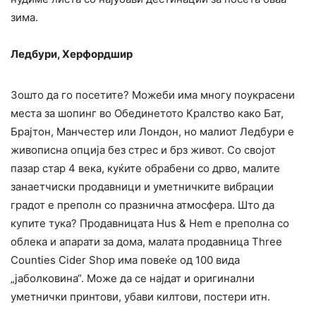
зима.
Ледбури, Херфордшир
Зошто да го посетите? Можеби има многу поукрасени
места за шопинг во Обединетото Кралство како Бат,
Брајтон, Манчестер или Лондон, но малиот Ледбури е
живописна опција без стрес и брз живот. Со својот
пазар стар 4 века, куќите обрабени со дрво, малите
занаетчиски продавници и уметничките вибрации
градот е преполн со празнична атмосфера. Што да
купите тука? Продавницата Hus & Hem е преполна со
облека и апарати за дома, малата продавница Three
Counties Cider Shop има повеќе од 100 вида
„јаболковина“. Може да се најдат и оригинални
уметнички принтови, убави килтови, постери итн.