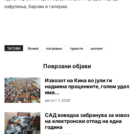
кафулиња, барови и галерии.
ТАГОВИ
Божиќ
патување
туристи
шопинг
Поврзани објави
Извозот на Кина во јули ги
надмина проценките, голем удел
има...
август 7, 2026
САД воведоа забранува за извоз
на електронски отпад на една
година