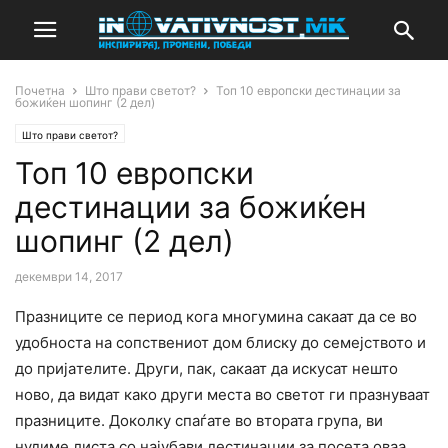
Почетна
Што прави светот?
Топ 10 европски дестинации за
божиќен шопинг (2 дел)
Што прави светот?
Топ 10 европски
дестинации за божиќен
шопинг (2 дел)
декември 14, 2017
Празниците се период кога многумина сакаат да се во
удобноста на сопствениот дом блиску до семејството и
до пријaтелите. Други, пак, сакаат да искусат нешто
ново, да видат како други места во светот ги празнуваат
празниците. Доколку спаѓате во втората група, ви
нудиме листа со најубави дестинации за посета оваа