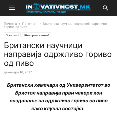
Почетна
Почетна 1
Британски научници направија одржливо
гориво од пиво
Почетна 1
Што прави светот?
Британски научници
направија одржливо гориво
од пиво
декември 16, 2017
Британски хемичари од Универзитетот во
Бристол направија први чекори кон
создавање на одржливо гориво со пиво
како клучна состојка.