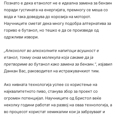
Познато е дека етанолот не е идеална замена за бензин
поради густината на енергијата, премногу се меша со
вода и така доведува до корозија на моторот.
Научниците сметат дека многу подобра алтернатива за
гориво е бутанол, но тешко е да се произведе од
одржливи извори.
„Алкохолот во алкохолните напитоци всушност е
етанол, токму онаа молекула која сакаме да ја
претвориме во бутанол како замена за бензин.“
, изјавил
Данкан Вас, раководител на истражувачкиот тим.
Ако нивната технологија успее со користење на
најквалитетното пиво, станува збор за проект со
огромен потенцијал. Научниците од Бристол веќе
неколку години работат на развој на оваа технологија, а
во процесот користат хемикалии кои ја забрзуваат и