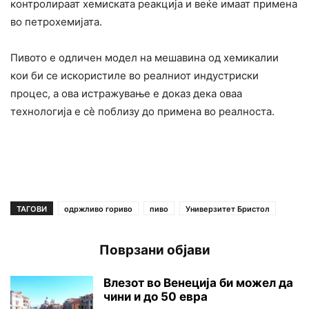
контролираат хемиската реакција и веќе имаат примена
во петрохемијата.
Пивото е одличен модел на мешавина од хемикалии
кои би се искористиле во реалниот индустриски
процес, а ова истражување е доказ дека оваа
технологија е сѐ поблизу до примена во реалноста.
ТАГОВИ
одржливо гориво
пиво
Универзитет Бристол
Поврзани објави
Влезот во Венеција би можел да
чини и до 50 евра